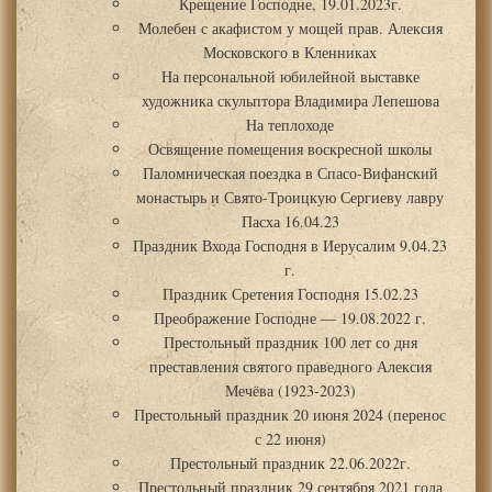
Крещение Господне, 19.01.2023г.
Молебен с акафистом у мощей прав. Алексия
Московского в Кленниках
На персональной юбилейной выставке
художника скульптора Владимира Лепешова
На теплоходе
Освящение помещения воскресной школы
Паломническая поездка в Спасо-Вифанский
монастырь и Свято-Троицкую Сергиеву лавру
Пасха 16.04.23
Праздник Входа Господня в Иерусалим 9.04.23
г.
Праздник Сретения Господня 15.02.23
Преображение Господне — 19.08.2022 г.
Престольный праздник 100 лет со дня
преставления святого праведного Алексия
Мечёва (1923-2023)
Престольный праздник 20 июня 2024 (перенос
с 22 июня)
Престольный праздник 22.06.2022г.
Престольный праздник 29 сентября 2021 года