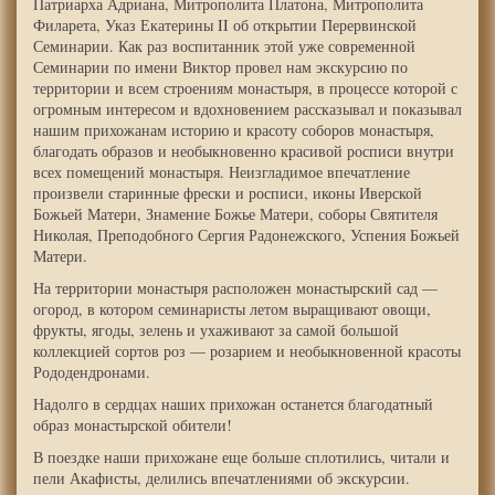
Патриарха Адриана, Митрополита Платона, Митрополита
Филарета, Указ Екатерины II об открытии Перервинской
Семинарии. Как раз воспитанник этой уже современной
Семинарии по имени Виктор провел нам экскурсию по
территории и всем строениям монастыря, в процессе которой с
огромным интересом и вдохновением рассказывал и показывал
нашим прихожанам историю и красоту соборов монастыря,
благодать образов и необыкновенно красивой росписи внутри
всех помещений монастыря. Неизгладимое впечатление
произвели старинные фрески и росписи, иконы Иверской
Божьей Матери, Знамение Божье Матери, соборы Святителя
Николая, Преподобного Сергия Радонежского, Успения Божьей
Матери.
На территории монастыря расположен монастырский сад —
огород, в котором семинаристы летом выращивают овощи,
фрукты, ягоды, зелень и ухаживают за самой большой
коллекцией сортов роз — розарием и необыкновенной красоты
Рододендронами.
Надолго в сердцах наших прихожан останется благодатный
образ монастырской обители!
В поездке наши прихожане еще больше сплотились, читали и
пели Акафисты, делились впечатлениями об экскурсии.