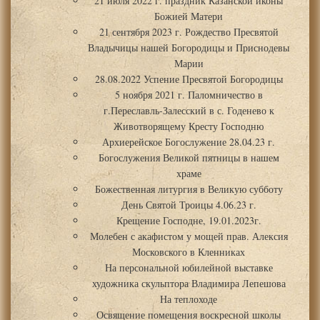
21 июля 2022 г. праздник Казанской иконы
Божией Матери
21 сентября 2023 г. Рождество Пресвятой
Владычицы нашей Богородицы и Приснодевы
Марии
28.08.2022 Успение Пресвятой Богородицы
5 ноября 2021 г. Паломничество в
г.Переславль-Залесский в с. Годенево к
Животворящему Кресту Господню
Архиерейское Богослужение 28.04.23 г.
Богослужения Великой пятницы в нашем
храме
Божественная литургия в Великую субботу
День Святой Троицы 4.06.23 г.
Крещение Господне, 19.01.2023г.
Молебен с акафистом у мощей прав. Алексия
Московского в Кленниках
На персональной юбилейной выставке
художника скульптора Владимира Лепешова
На теплоходе
Освящение помещения воскресной школы