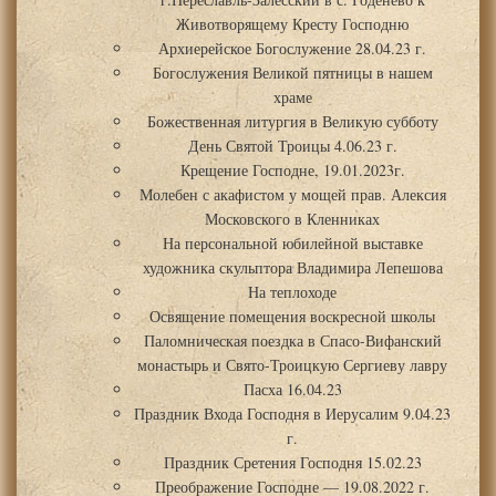
Животворящему Кресту Господню
Архиерейское Богослужение 28.04.23 г.
Богослужения Великой пятницы в нашем
храме
Божественная литургия в Великую субботу
День Святой Троицы 4.06.23 г.
Крещение Господне, 19.01.2023г.
Молебен с акафистом у мощей прав. Алексия
Московского в Кленниках
На персональной юбилейной выставке
художника скульптора Владимира Лепешова
На теплоходе
Освящение помещения воскресной школы
Паломническая поездка в Спасо-Вифанский
монастырь и Свято-Троицкую Сергиеву лавру
Пасха 16.04.23
Праздник Входа Господня в Иерусалим 9.04.23
г.
Праздник Сретения Господня 15.02.23
Преображение Господне — 19.08.2022 г.