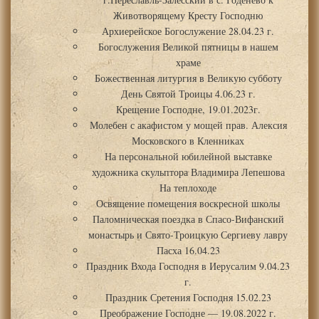
Животворящему Кресту Господню
Архиерейское Богослужение 28.04.23 г.
Богослужения Великой пятницы в нашем
храме
Божественная литургия в Великую субботу
День Святой Троицы 4.06.23 г.
Крещение Господне, 19.01.2023г.
Молебен с акафистом у мощей прав. Алексия
Московского в Кленниках
На персональной юбилейной выставке
художника скульптора Владимира Лепешова
На теплоходе
Освящение помещения воскресной школы
Паломническая поездка в Спасо-Вифанский
монастырь и Свято-Троицкую Сергиеву лавру
Пасха 16.04.23
Праздник Входа Господня в Иерусалим 9.04.23
г.
Праздник Сретения Господня 15.02.23
Преображение Господне — 19.08.2022 г.