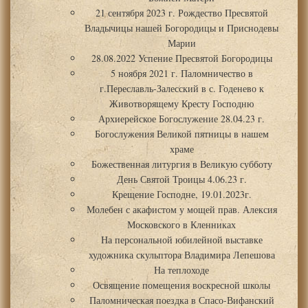
21 сентября 2023 г. Рождество Пресвятой
Владычицы нашей Богородицы и Приснодевы
Марии
28.08.2022 Успение Пресвятой Богородицы
5 ноября 2021 г. Паломничество в
г.Переславль-Залесский в с. Годенево к
Животворящему Кресту Господню
Архиерейское Богослужение 28.04.23 г.
Богослужения Великой пятницы в нашем
храме
Божественная литургия в Великую субботу
День Святой Троицы 4.06.23 г.
Крещение Господне, 19.01.2023г.
Молебен с акафистом у мощей прав. Алексия
Московского в Кленниках
На персональной юбилейной выставке
художника скульптора Владимира Лепешова
На теплоходе
Освящение помещения воскресной школы
Паломническая поездка в Спасо-Вифанский