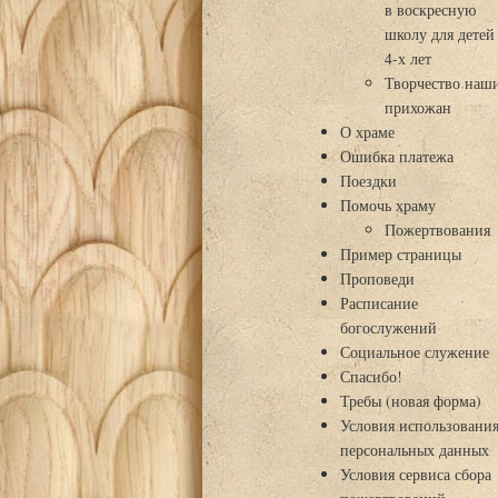
в воскресную
школу для детей
4-х лет
Творчество наш
прихожан
О храме
Ошибка платежа
Поездки
Помочь храму
Пожертвования
Пример страницы
Проповеди
Расписание
богослужений
Социальное служение
Спасибо!
Требы (новая форма)
Условия использовани
персональных данных
Условия сервиса сбора