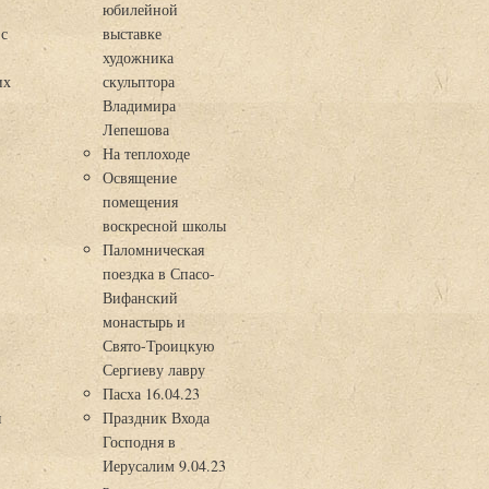
юбилейной
 с
выставке
художника
их
скульптора
Владимира
Лепешова
На теплоходе
Освящение
помещения
воскресной школы
Паломническая
поездка в Спасо-
Вифанский
монастырь и
Свято-Троицкую
Сергиеву лавру
Пасха 16.04.23
я
Праздник Входа
Господня в
Иерусалим 9.04.23