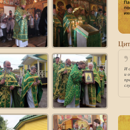
Цит
И 
и 
пр
сл