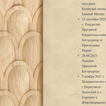
праздник
Казанской икон
Божией Матери
21 сентября 202
г. Рождество
Пресвятой
Владычицы наш
Богородицы и
Приснодевы
Марии
28.08.2022
Успение
Пресвятой
Богородицы
5 ноября 2021 г.
Паломничество 
г.Переславль-
Залесский в с.
Годенево к
Животворящему