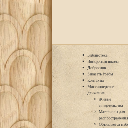
Библиотека
Воскресная школа
Доброслов
Заказать требы
Контакты
Миссионерское
движение
Живые
свидетельства
Материалы для
распространени
Объявляется наб