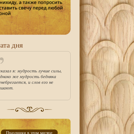
ата дня
сказал я: мудрость лучше силы,
однако же мудрость бедняка
енебрегается, и слов его не
ушают.
Праздники в этом месяце