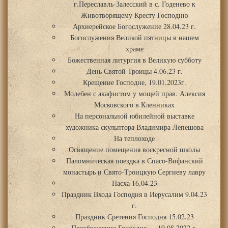
г.Переславль-Залесский в с. Годенево к
Животворящему Кресту Господню
Архиерейское Богослужение 28.04.23 г.
Богослужения Великой пятницы в нашем
храме
Божественная литургия в Великую субботу
День Святой Троицы 4.06.23 г.
Крещение Господне, 19.01.2023г.
Молебен с акафистом у мощей прав. Алексия
Московского в Кленниках
На персональной юбилейной выставке
художника скульптора Владимира Лепешова
На теплоходе
Освящение помещения воскресной школы
Паломническая поездка в Спасо-Вифанский
монастырь и Свято-Троицкую Сергиеву лавру
Пасха 16.04.23
Праздник Входа Господня в Иерусалим 9.04.23
г.
Праздник Сретения Господня 15.02.23
Преображение Господне — 19.08.2022 г.