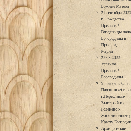
Божией Матери
21 сентября 202
г. Рождество
Пресвятой
Владычицы наш
Богородицы и
Приснодевы
Марии
28.08.2022
Успение
Пресвятой
Богородицы
5 ноября 2021 г.
Паломничество 
г.Переславль-
Залесский в с.
Годенево к
Животворящему
Кресту Господн
Архиерейское