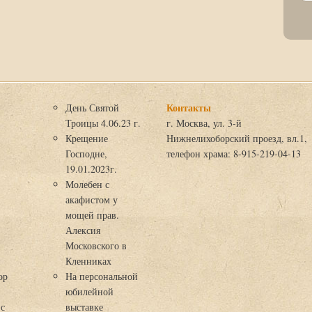
Контакты
День Святой
Троицы 4.06.23 г.
г. Москва, ул. 3-й
Крещение
Нижнелихоборский проезд, вл.1,
Господне,
телефон храма: 8-915-219-04-13
19.01.2023г.
Молебен с
акафистом у
мощей прав.
Алексия
Московского в
я
Кленниках
ор
На персональной
юбилейной
 с
выставке