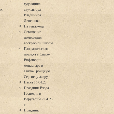
художника
их
скульптора
Владимира
Лепешова
На теплоходе
Освящение
помещения
воскресной школы
Паломническая
поездка в Спасо-
Вифанский
монастырь и
Свято-Троицкую
Сергиеву лавру
Пасха 16.04.23
я
Праздник Входа
Господня в
Иерусалим 9.04.23
г.
Праздник