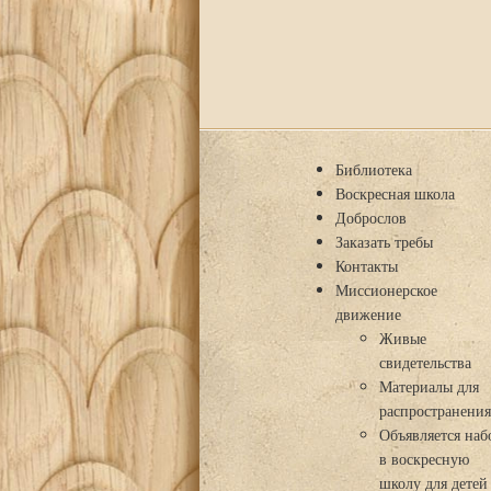
Библиотека
Воскресная школа
Доброслов
Заказать требы
Контакты
Миссионерское
движение
Живые
свидетельства
Материалы для
распространени
Объявляется наб
в воскресную
школу для детей