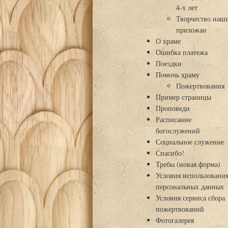
4-х лет
Творчество наш
прихожан
О храме
Ошибка платежа
Поездки
Помочь храму
Пожертвования
Пример страницы
Проповеди
Расписание
богослужений
Социальное служение
Спасибо!
Требы (новая форма)
Условия использовани
персональных данных
Условия сервиса сбора
пожертвований
Фотогалерея