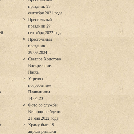
праздник 29
3
сентября 2021 года
Престольный
праздник 29
ей
сентября 2022 года
Престольный
праздник
29.09.2024 г.
Светлое Христово
Воскресение.
Пасха.
Утреня с
погребением
в
Плащаницы
14.04.23
Фото со службы
Всенощное бдение
21 мая 2022 года.
ю
Храму быть! 9
апреля решался