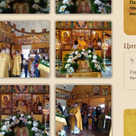
Цит
Гл
бы