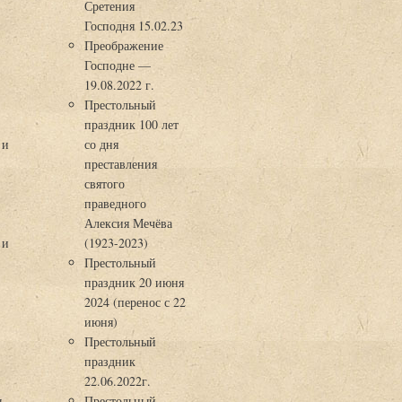
Сретения
Господня 15.02.23
Преображение
Господне —
19.08.2022 г.
Престольный
праздник 100 лет
 и
со дня
преставления
святого
праведного
Алексия Мечёва
 и
(1923-2023)
Престольный
праздник 20 июня
2024 (перенос с 22
июня)
Престольный
праздник
22.06.2022г.
ы
Престольный