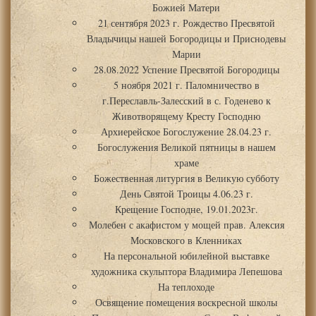
Божией Матери
21 сентября 2023 г. Рождество Пресвятой
Владычицы нашей Богородицы и Приснодевы
Марии
28.08.2022 Успение Пресвятой Богородицы
5 ноября 2021 г. Паломничество в
г.Переславль-Залесский в с. Годенево к
Животворящему Кресту Господню
Архиерейское Богослужение 28.04.23 г.
Богослужения Великой пятницы в нашем
храме
Божественная литургия в Великую субботу
День Святой Троицы 4.06.23 г.
Крещение Господне, 19.01.2023г.
Молебен с акафистом у мощей прав. Алексия
Московского в Кленниках
На персональной юбилейной выставке
художника скульптора Владимира Лепешова
На теплоходе
Освящение помещения воскресной школы