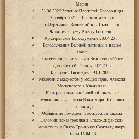
Марии
28.08.2022 Успение Пресвятой Богородицы
5 ноября 2021 г. Паломничество в
г.Переславль-Залесский в с. Годенево к
Животворящему Кресту Господню
Архиерейское Богослужение 28.04.23 г.
Богослужения Великой пятницы в нашем
храме
Божественная литургия в Великую субботу
День Святой Троицы 4.06.23 г.
Крещение Господне, 19.01.2023г.
Молебен с акафистом у мощей прав. Алексия
Московского в Кленниках
На персональной юбилейной выставке
художника скульптора Владимира Лепешова
На теплоходе
Освящение помещения воскресной школы
Паломническая поездка в Спасо-Вифанский
монастырь и Свято-Троицкую Сергиеву лавру
Пасха 16.04.23