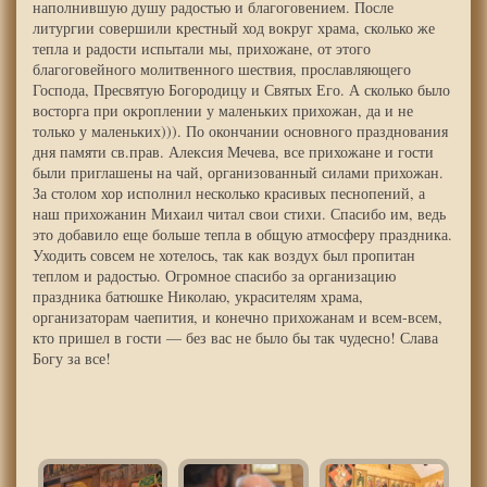
наполнившую душу радостью и благоговением. После
литургии совершили крестный ход вокруг храма, сколько же
тепла и радости испытали мы, прихожане, от этого
благоговейного молитвенного шествия, прославляющего
Господа, Пресвятую Богородицу и Святых Его. А сколько было
восторга при окроплении у маленьких прихожан, да и не
только у маленьких))). По окончании основного празднования
дня памяти св.прав. Алексия Мечева, все прихожане и гости
были приглашены на чай, организованный силами прихожан.
За столом хор исполнил несколько красивых песнопений, а
наш прихожанин Михаил читал свои стихи. Спасибо им, ведь
это добавило еще больше тепла в общую атмосферу праздника.
Уходить совсем не хотелось, так как воздух был пропитан
теплом и радостью. Огромное спасибо за организацию
праздника батюшке Николаю, украсителям храма,
организаторам чаепития, и конечно прихожанам и всем-всем,
кто пришел в гости — без вас не было бы так чудесно! Слава
Богу за все!