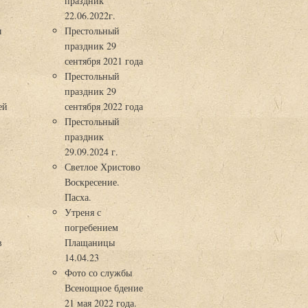
праздник
22.06.2022г.
ы
Престольный
праздник 29
3
сентября 2021 года
Престольный
праздник 29
ей
сентября 2022 года
Престольный
праздник
29.09.2024 г.
Светлое Христово
Воскресение.
Пасха.
Утреня с
погребением
в
Плащаницы
14.04.23
Фото со службы
Всенощное бдение
21 мая 2022 года.