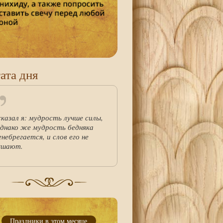
ата дня
сказал я: мудрость лучше силы,
однако же мудрость бедняка
енебрегается, и слов его не
ушают.
Праздники в этом месяце