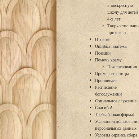
в воскресную
школу для детей
4-х лет
Творчество наш
прихожан
О храме
Ошибка платежа
Поездки
Помочь храму
Пожертвования
Пример страницы
Проповеди
Расписание
богослужений
Социальное служение
Спасибо!
Требы (новая форма)
Условия использовани
персональных данных
Условия сервиса сбора