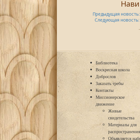
Нави
Предыдущая новость:
Следующая новость:
Библиотека
Воскресная школа
Доброслов
Заказать требы
Контакты
Миссионерское
движение
Живые
свидетельства
Материалы для
распространени
Объявляется наб