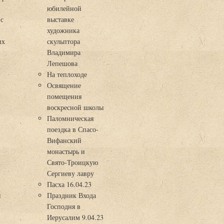
юбилейной
 с
выставке
художника
их
скульптора
Владимира
Лепешова
На теплоходе
Освящение
помещения
воскресной школы
Паломническая
поездка в Спасо-
Вифанский
монастырь и
Свято-Троицкую
Сергиеву лавру
Пасха 16.04.23
я
Праздник Входа
Господня в
Иерусалим 9.04.23