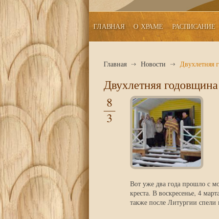
ГЛАВНАЯ
О ХРАМЕ
РАСПИСАНИЕ
Главная
Новости
Двухлетняя 
Двухлетняя годовщина
8
3
Вот уже два года прошло с м
креста. В воскресенье, 4 мар
также после Литургии спели 