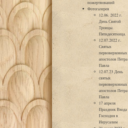
пожертвований
Фотогалерея
12.06. 2022 г.
День Святой
Троицы.
Пятидесятница.
12.07.2022 г.
Святых
первоверховных
апостолов Петра
Павла
12.07.23 День
святых
первоверховных
апостолов Петра
Павла
17 апреля
Праздник Входа
Господня в
Иерусалим