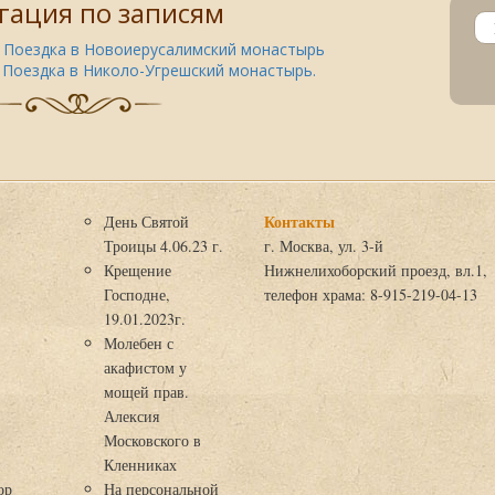
гация по записям
Поездка в Новоиерусалимский монастырь
Поездка в Николо-Угрешский монастырь.
Контакты
День Святой
Троицы 4.06.23 г.
г. Москва, ул. 3-й
Крещение
Нижнелихоборский проезд, вл.1,
Господне,
телефон храма: 8-915-219-04-13
19.01.2023г.
Молебен с
акафистом у
мощей прав.
Алексия
Московского в
я
Кленниках
ор
На персональной