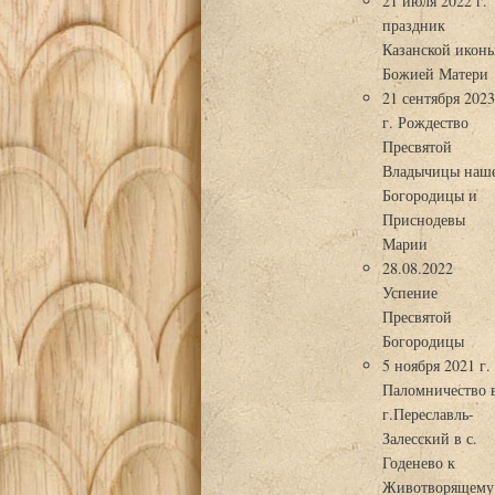
21 июля 2022 г.
праздник
Казанской икон
Божией Матери
21 сентября 202
г. Рождество
Пресвятой
Владычицы наш
Богородицы и
Приснодевы
Марии
28.08.2022
Успение
Пресвятой
Богородицы
5 ноября 2021 г.
Паломничество 
г.Переславль-
Залесский в с.
Годенево к
Животворящему