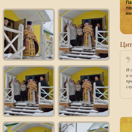
Цит
И 
и 
пр
сл