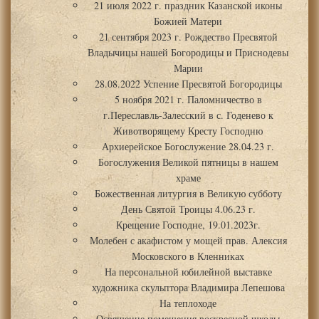
21 июля 2022 г. праздник Казанской иконы
Божией Матери
21 сентября 2023 г. Рождество Пресвятой
Владычицы нашей Богородицы и Приснодевы
Марии
28.08.2022 Успение Пресвятой Богородицы
5 ноября 2021 г. Паломничество в
г.Переславль-Залесский в с. Годенево к
Животворящему Кресту Господню
Архиерейское Богослужение 28.04.23 г.
Богослужения Великой пятницы в нашем
храме
Божественная литургия в Великую субботу
День Святой Троицы 4.06.23 г.
Крещение Господне, 19.01.2023г.
Молебен с акафистом у мощей прав. Алексия
Московского в Кленниках
На персональной юбилейной выставке
художника скульптора Владимира Лепешова
На теплоходе
Освящение помещения воскресной школы