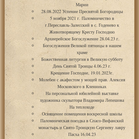
Марии
28.08.2022 Успение Пресвятой Богородицы
5 ноября 2021 г. Паломничество в
г.Переславль-Залесский в с. Годенево к
Животворящему Кресту Господню
Архиерейское Богослужение 28.04.23 г.
Богослужения Великой пятницы в нашем
храме
Божественная литургия в Великую субботу
День Святой Троицы 4.06.23 г.
Крещение Господне, 19.01.2023г.
Молебен с акафистом у мощей прав. Алексия
Московского в Кленниках
На персональной юбилейной выставке
художника скульптора Владимира Лепешова
На теплоходе
Освящение помещения воскресной школы
Паломническая поездка в Спасо-Вифанский
монастырь и Свято-Троицкую Сергиеву лавру
Пасха 16.04.23