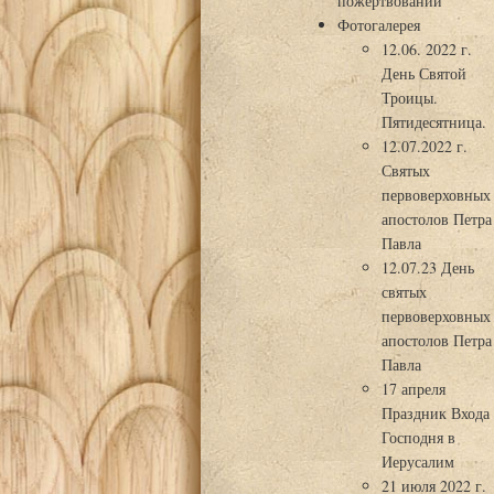
пожертвований
Фотогалерея
12.06. 2022 г.
День Святой
Троицы.
Пятидесятница.
12.07.2022 г.
Святых
первоверховных
апостолов Петра
Павла
12.07.23 День
святых
первоверховных
апостолов Петра
Павла
17 апреля
Праздник Входа
Господня в
Иерусалим
21 июля 2022 г.