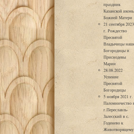
праздник
Казанской икон
Божией Матери
21 сентября 202
г. Рождество
Пресвятой
Владычицы наш
Богородицы и
Приснодевы
Марии
28.08.2022
Успение
Пресвятой
Богородицы
5 ноября 2021 г.
Паломничество 
г.Переславль-
Залесский в с.
Годенево к
Животворящему