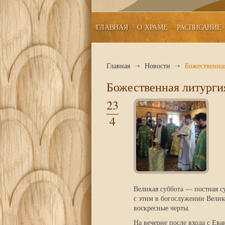
ГЛАВНАЯ
О ХРАМЕ
РАСПИСАНИЕ
Главная
Новости
Божественна
Божественная литурги
23
4
Великая суббота — постная с
с этим в богослужении Велик
воскресные черты.
На вечерне после входа с Ев