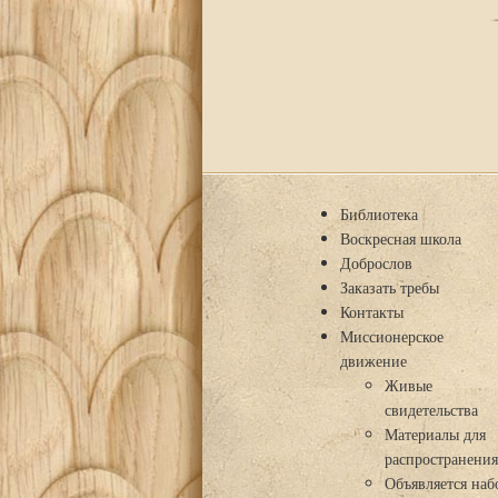
Библиотека
Воскресная школа
Доброслов
Заказать требы
Контакты
Миссионерское
движение
Живые
свидетельства
Материалы для
распространени
Объявляется наб