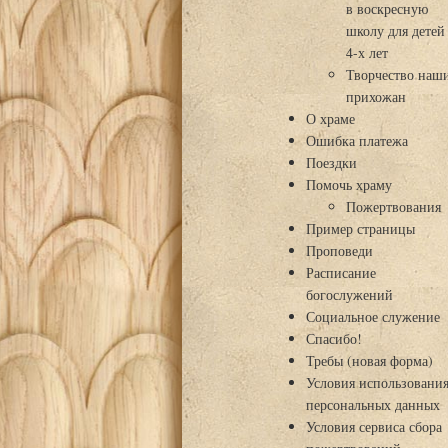
в воскресную
школу для детей
4-х лет
Творчество наш
прихожан
О храме
Ошибка платежа
Поездки
Помочь храму
Пожертвования
Пример страницы
Проповеди
Расписание
богослужений
Социальное служение
Спасибо!
Требы (новая форма)
Условия использовани
персональных данных
Условия сервиса сбора