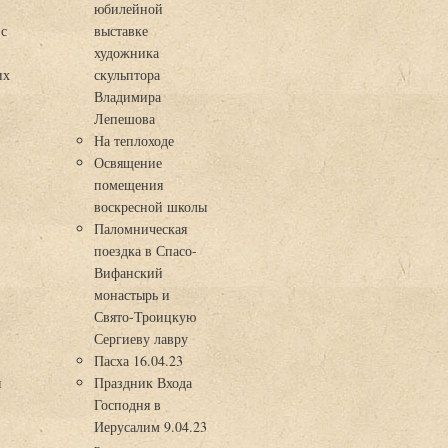
юбилейной
 с
выставке
художника
их
скульптора
Владимира
Лепешова
На теплоходе
Освящение
помещения
воскресной школы
Паломническая
поездка в Спасо-
Вифанский
монастырь и
Свято-Троицкую
Сергиеву лавру
Пасха 16.04.23
я
Праздник Входа
Господня в
Иерусалим 9.04.23