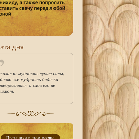
ата дня
сказал я: мудрость лучше силы,
однако же мудрость бедняка
енебрегается, и слов его не
ушают.
Праздники в этом месяце