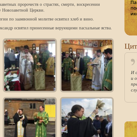
аветных пророчеств о страстях, смерти, воскресении
е Новозаветной Церкви.
гии по заамвонной молитве освятил хлеб и вино.
ександр освятил принесенные верующими пасхальные яства.
Цит
И 
и 
пр
сл