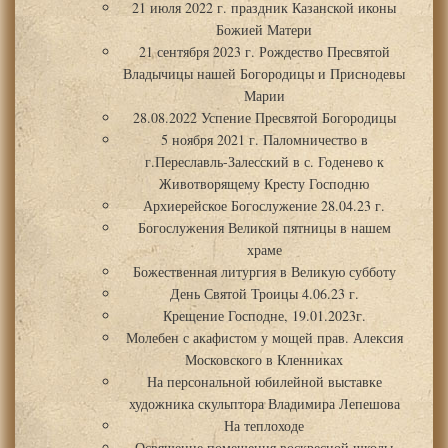
21 июля 2022 г. праздник Казанской иконы
Божией Матери
21 сентября 2023 г. Рождество Пресвятой
Владычицы нашей Богородицы и Приснодевы
Марии
28.08.2022 Успение Пресвятой Богородицы
5 ноября 2021 г. Паломничество в
г.Переславль-Залесский в с. Годенево к
Животворящему Кресту Господню
Архиерейское Богослужение 28.04.23 г.
Богослужения Великой пятницы в нашем
храме
Божественная литургия в Великую субботу
День Святой Троицы 4.06.23 г.
Крещение Господне, 19.01.2023г.
Молебен с акафистом у мощей прав. Алексия
Московского в Кленниках
На персональной юбилейной выставке
художника скульптора Владимира Лепешова
На теплоходе
Освящение помещения воскресной школы