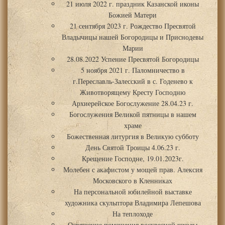
21 июля 2022 г. праздник Казанской иконы
Божией Матери
21 сентября 2023 г. Рождество Пресвятой
Владычицы нашей Богородицы и Приснодевы
Марии
28.08.2022 Успение Пресвятой Богородицы
5 ноября 2021 г. Паломничество в
г.Переславль-Залесский в с. Годенево к
Животворящему Кресту Господню
Архиерейское Богослужение 28.04.23 г.
Богослужения Великой пятницы в нашем
храме
Божественная литургия в Великую субботу
День Святой Троицы 4.06.23 г.
Крещение Господне, 19.01.2023г.
Молебен с акафистом у мощей прав. Алексия
Московского в Кленниках
На персональной юбилейной выставке
художника скульптора Владимира Лепешова
На теплоходе
Освящение помещения воскресной школы