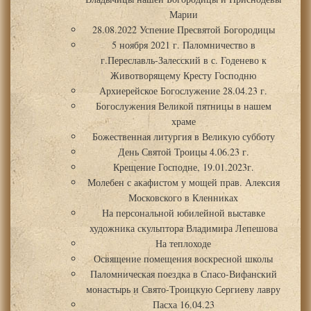
Марии
28.08.2022 Успение Пресвятой Богородицы
5 ноября 2021 г. Паломничество в
г.Переславль-Залесский в с. Годенево к
Животворящему Кресту Господню
Архиерейское Богослужение 28.04.23 г.
Богослужения Великой пятницы в нашем
храме
Божественная литургия в Великую субботу
День Святой Троицы 4.06.23 г.
Крещение Господне, 19.01.2023г.
Молебен с акафистом у мощей прав. Алексия
Московского в Кленниках
На персональной юбилейной выставке
художника скульптора Владимира Лепешова
На теплоходе
Освящение помещения воскресной школы
Паломническая поездка в Спасо-Вифанский
монастырь и Свято-Троицкую Сергиеву лавру
Пасха 16.04.23