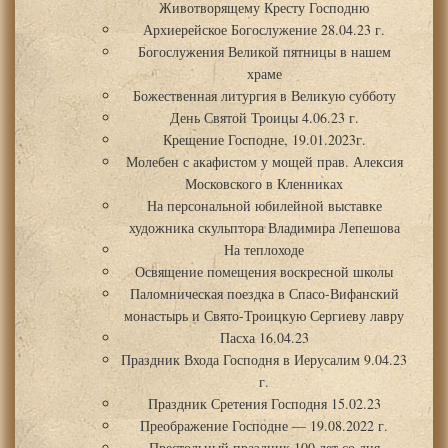
Животворящему Кресту Господню
Архиерейское Богослужение 28.04.23 г.
Богослужения Великой пятницы в нашем
храме
Божественная литургия в Великую субботу
День Святой Троицы 4.06.23 г.
Крещение Господне, 19.01.2023г.
Молебен с акафистом у мощей прав. Алексия
Московского в Кленниках
На персональной юбилейной выставке
художника скульптора Владимира Лепешова
На теплоходе
Освящение помещения воскресной школы
Паломническая поездка в Спасо-Вифанский
монастырь и Свято-Троицкую Сергиеву лавру
Пасха 16.04.23
Праздник Входа Господня в Иерусалим 9.04.23
г.
Праздник Сретения Господня 15.02.23
Преображение Господне — 19.08.2022 г.
Престольный праздник 100 лет со дня