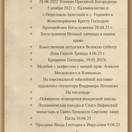
28.08.2022 Успение Пресвятой Богородицы
5 ноября 2021 г. Паломничество в
г.Переславль-Залесский в с. Годенево к
Животворящему Кресту Господню
Архиерейское Богослужение 28.04.23 г.
Богослужения Великой пятницы в нашем
храме
Божественная литургия в Великую субботу
День Святой Троицы 4.06.23 г.
Крещение Господне, 19.01.2023г.
Молебен с акафистом у мощей прав. Алексия
Московского в Кленниках
На персональной юбилейной выставке
художника скульптора Владимира Лепешова
На теплоходе
Освящение помещения воскресной школы
Паломническая поездка в Спасо-Вифанский
монастырь и Свято-Троицкую Сергиеву лавру
Пасха 16.04.23
Праздник Входа Господня в Иерусалим 9.04.23
г.