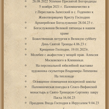
28.08.2022 Успение Пресвятой Богородицы
5 ноября 2021 г. Паломничество в
г.Переславль-Залесский в с. Годенево к
Животворящему Кресту Господню
Архиерейское Богослужение 28.04.23 г.
Богослужения Великой пятницы в нашем
храме
Божественная литургия в Великую субботу
День Святой Троицы 4.06.23 г.
Крещение Господне, 19.01.2023г.
Молебен с акафистом у мощей прав. Алексия
Московского в Кленниках
На персональной юбилейной выставке
художника скульптора Владимира Лепешова
На теплоходе
Освящение помещения воскресной школы
Паломническая поездка в Спасо-Вифанский
монастырь и Свято-Троицкую Сергиеву лавру
Пасха 16.04.23
Праздник Входа Господня в Иерусалим 9.04.23
г.