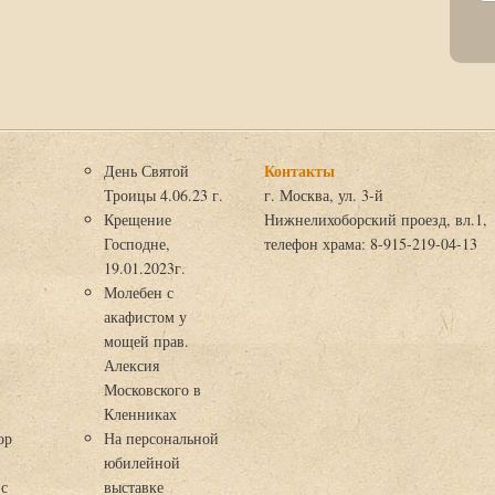
Контакты
День Святой
Троицы 4.06.23 г.
г. Москва, ул. 3-й
Крещение
Нижнелихоборский проезд, вл.1,
Господне,
телефон храма: 8-915-219-04-13
19.01.2023г.
Молебен с
акафистом у
мощей прав.
Алексия
Московского в
я
Кленниках
ор
На персональной
юбилейной
 с
выставке