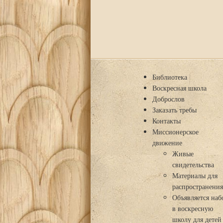
Библиотека
Воскресная школа
Доброслов
Заказать требы
Контакты
Миссионерское
движение
Живые
свидетельства
Материалы для
распространени
Объявляется наб
в воскресную
школу для детей