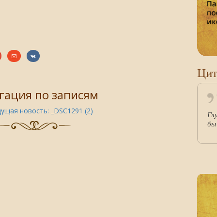
Цит
гация по записям
ущая новость:
_DSC1291 (2)
Гл
бы