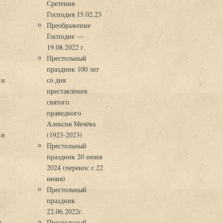
Сретения
Господня 15.02.23
Преображение
Господне —
19.08.2022 г.
Престольный
праздник 100 лет
 и
со дня
преставления
святого
праведного
Алексия Мечёва
 и
(1923-2023)
Престольный
праздник 20 июня
2024 (перенос с 22
июня)
Престольный
праздник
22.06.2022г.
ы
Престольный