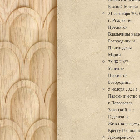
Божией Матери
21 сентября 202
г. Рождество
Пресвятой
Владычицы наш
Богородицы и
Приснодевы
Марии
28.08.2022
Успение
Пресвятой
Богородицы
5 ноября 2021 г.
Паломничество 
г.Переславль-
Залесский в с.
Годенево к
Животворящему
Кресту Господн
Архиерейское