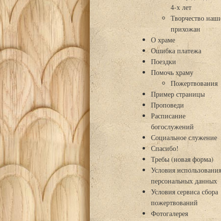
4-х лет
Творчество наш
прихожан
О храме
Ошибка платежа
Поездки
Помочь храму
Пожертвования
Пример страницы
Проповеди
Расписание
богослужений
Социальное служение
Спасибо!
Требы (новая форма)
Условия использовани
персональных данных
Условия сервиса сбора
пожертвований
Фотогалерея