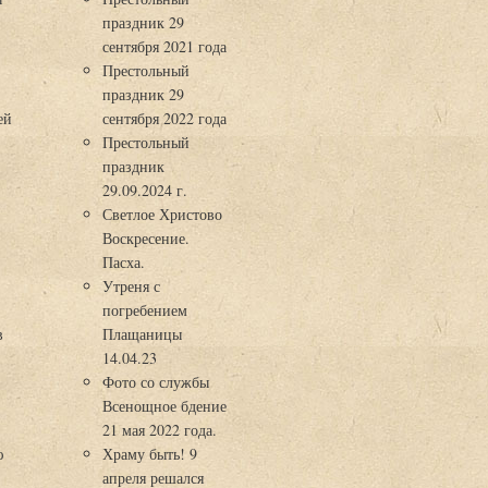
праздник 29
3
сентября 2021 года
Престольный
праздник 29
ей
сентября 2022 года
Престольный
праздник
29.09.2024 г.
Светлое Христово
Воскресение.
Пасха.
Утреня с
погребением
в
Плащаницы
14.04.23
Фото со службы
Всенощное бдение
21 мая 2022 года.
ю
Храму быть! 9
апреля решался