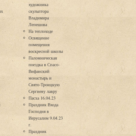
художника
их
скульптора
Владимира
Лепешова
На теплоходе
Освящение
помещения
воскресной школы
Паломническая
поездка в Спасо-
Вифанский
монастырь и
Свято-Троицкую
Сергиеву лавру
Пасха 16.04.23
я
Праздник Входа
Господня в
Иерусалим 9.04.23
г.
Праздник