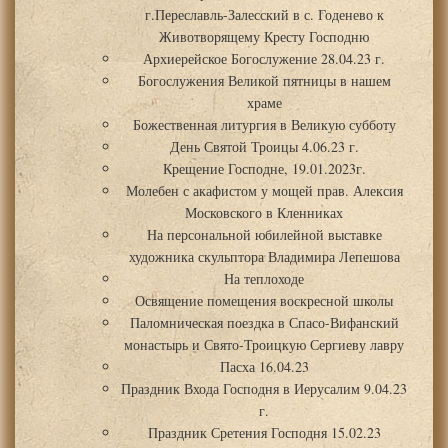
г.Переславль-Залесский в с. Годенево к
Животворящему Кресту Господню
Архиерейское Богослужение 28.04.23 г.
Богослужения Великой пятницы в нашем
храме
Божественная литургия в Великую субботу
День Святой Троицы 4.06.23 г.
Крещение Господне, 19.01.2023г.
Молебен с акафистом у мощей прав. Алексия
Московского в Кленниках
На персональной юбилейной выставке
художника скульптора Владимира Лепешова
На теплоходе
Освящение помещения воскресной школы
Паломническая поездка в Спасо-Вифанский
монастырь и Свято-Троицкую Сергиеву лавру
Пасха 16.04.23
Праздник Входа Господня в Иерусалим 9.04.23
г.
Праздник Сретения Господня 15.02.23