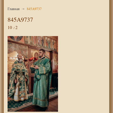
Главная
845A9737
845A9737
10
2