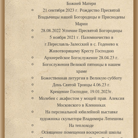
Божией Матери
21 сентября 2023 г. Рождество Пресвятой
Владычицы нашей Богородицы и Приснодевы
Марии
28.08.2022 Успение Пресвятой Богородицы
5 ноября 2021 г. Паломничество в
г.Переславль-Залесский в с. Годенево к
Животворящему Кресту Господню
Архиерейское Богослужение 28.04.23 г.
Богослужения Великой пятницы в нашем
храме
Божественная литургия в Великую субботу
День Святой Троицы 4.06.23 г.
Крещение Господне, 19.01.2023г.
Молебен с акафистом у мощей прав. Алексия
Московского в Кленниках
На персональной юбилейной выставке
художника скульптора Владимира Лепешова
На теплоходе
Освящение помещения воскресной школы