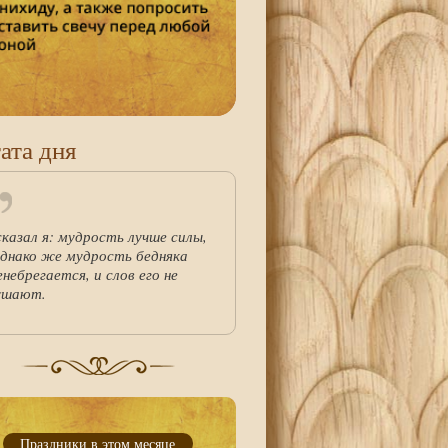
ата дня
сказал я: мудрость лучше силы,
однако же мудрость бедняка
енебрегается, и слов его не
ушают.
Праздники в этом месяце