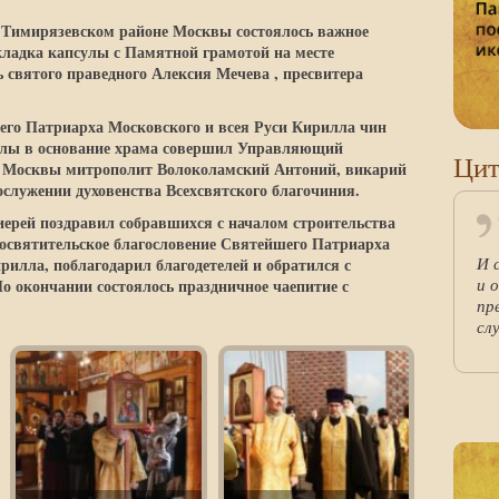
0 в Тимирязевском районе Москвы состоялось важное
кладка капсулы с Памятной грамотой на месте
ь святого праведного Алексия Мечева , пресвитера
го Патриарха Московского и всея Руси Кирилла чин
улы в основание храма совершил Управляющий
Цит
 Москвы митрополит Волоколамский Антоний, викарий
служении духовенства Всехсвятского благочиния.
иерей поздравил собравшихся с началом строительства
восвятительское благословение Святейшего Патриарха
И 
рилла, поблагодарил благодетелей и обратился с
и 
о окончании состоялось праздничное чаепитие с
пр
сл