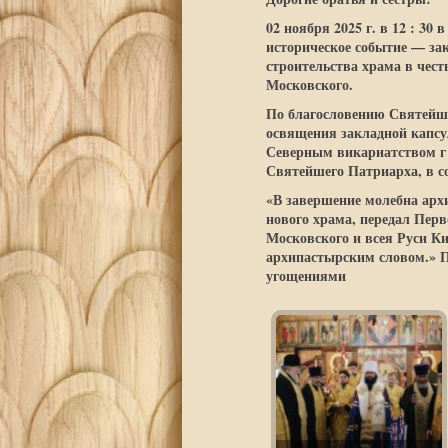
02 ноября 2025 г. в 12 : 3
историческое событие — за
строительства храма в чест
Московского.
По благословению Святейше
освящения закладной капс
Северным викариатством г
Святейшего Патриарха, в со
«В завершение молебна арх
нового храма, передал Пер
Московского и всея Руси Ки
архипастырским словом.» П
угощениями