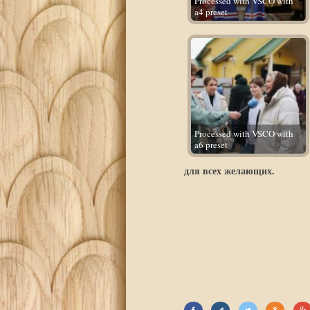
Processed with VSCO with
a4 preset
Processed with VSCO with
a6 preset
для всех желающих.