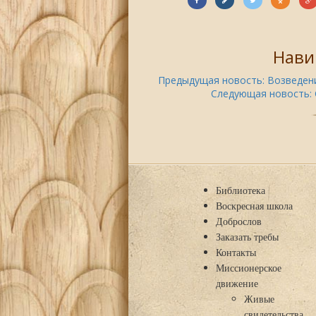
Нави
Предыдущая новость:
Возведени
Следующая новость:
Библиотека
Воскресная школа
Доброслов
Заказать требы
Контакты
Миссионерское
движение
Живые
свидетельства