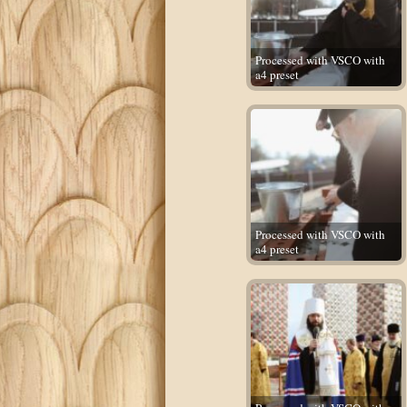
Processed with VSCO with
a4 preset
Processed with VSCO with
a4 preset