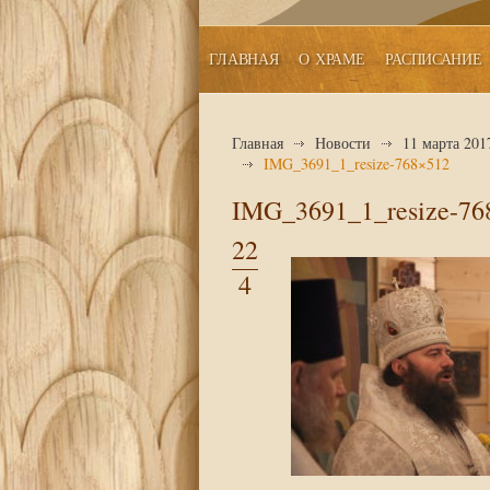
ГЛАВНАЯ
О ХРАМЕ
РАСПИСАНИЕ
Главная
Новости
11 марта 201
IMG_3691_1_resize-768×512
IMG_3691_1_resize-76
22
4