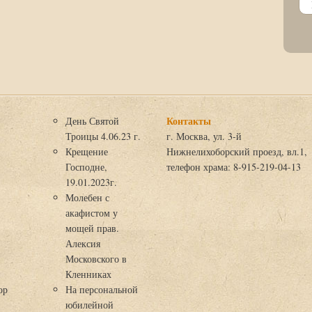
Контакты
День Святой
Троицы 4.06.23 г.
г. Москва, ул. 3-й
Крещение
Нижнелихоборский проезд, вл.1,
Господне,
телефон храма: 8-915-219-04-13
19.01.2023г.
Молебен с
акафистом у
мощей прав.
Алексия
Московского в
я
Кленниках
ор
На персональной
юбилейной