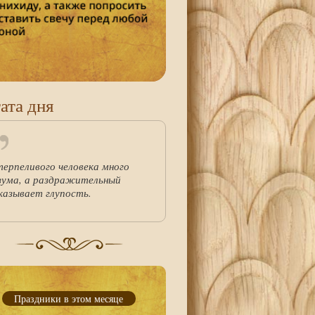
ата дня
терпеливого человека много
зума, а раздражительный
казывает глупость.
Праздники в этом месяце