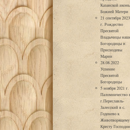
Казанской икон
Божией Матери
21 сентября 202
г. Рождество
Пресвятой
Владычицы наш
Богородицы и
Приснодевы
Марии
28.08.2022
Успение
Пресвятой
Богородицы
5 ноября 2021 г.
Паломничество 
г.Переславль-
Залесский в с.
Годенево к
Животворящему
Кресту Господн