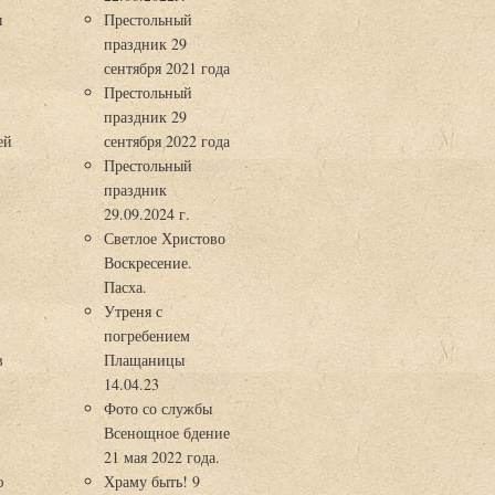
ы
Престольный
праздник 29
3
сентября 2021 года
Престольный
праздник 29
ей
сентября 2022 года
Престольный
праздник
29.09.2024 г.
Светлое Христово
Воскресение.
Пасха.
Утреня с
погребением
в
Плащаницы
14.04.23
Фото со службы
Всенощное бдение
21 мая 2022 года.
ю
Храму быть! 9