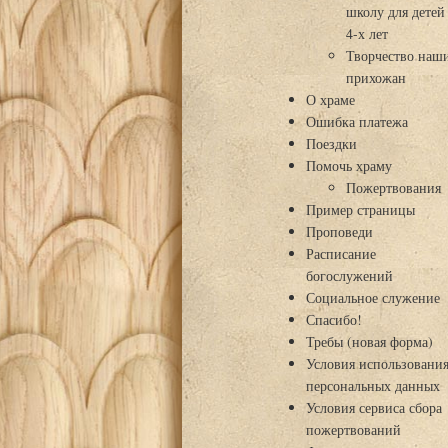
школу для детей
4-х лет
Творчество наш
прихожан
О храме
Ошибка платежа
Поездки
Помочь храму
Пожертвования
Пример страницы
Проповеди
Расписание
богослужений
Социальное служение
Спасибо!
Требы (новая форма)
Условия использовани
персональных данных
Условия сервиса сбора
пожертвований