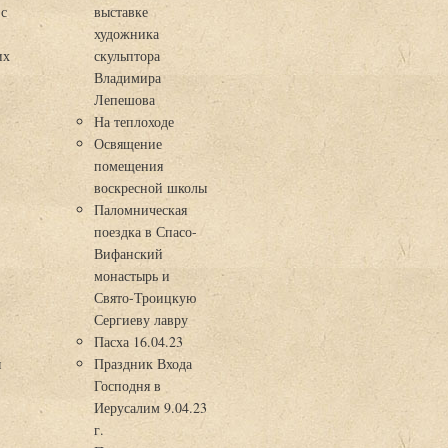
 с
выставке
художника
их
скульптора
Владимира
Лепешова
На теплоходе
Освящение
помещения
воскресной школы
Паломническая
поездка в Спасо-
Вифанский
монастырь и
Свято-Троицкую
Сергиеву лавру
Пасха 16.04.23
я
Праздник Входа
Господня в
Иерусалим 9.04.23
г.