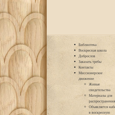
Библиотека
Воскресная школа
Доброслов
Заказать требы
Контакты
Миссионерское
движение
Живые
свидетельства
Материалы для
распространени
Объявляется наб
в воскресную