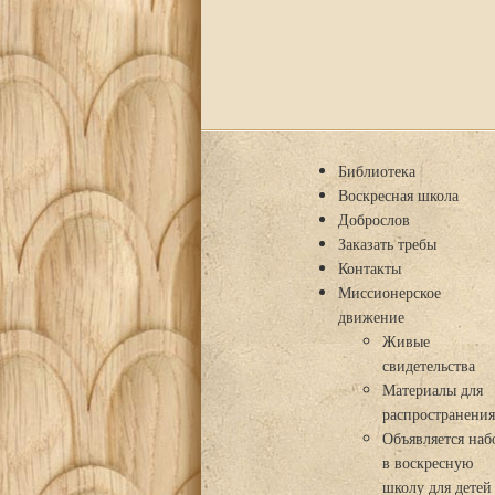
Библиотека
Воскресная школа
Доброслов
Заказать требы
Контакты
Миссионерское
движение
Живые
свидетельства
Материалы для
распространени
Объявляется наб
в воскресную
школу для детей