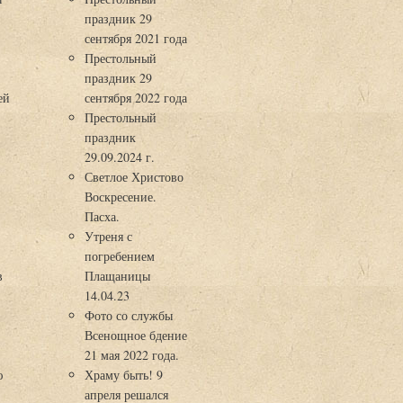
праздник 29
3
сентября 2021 года
Престольный
праздник 29
ей
сентября 2022 года
Престольный
праздник
29.09.2024 г.
Светлое Христово
Воскресение.
Пасха.
Утреня с
погребением
в
Плащаницы
14.04.23
Фото со службы
Всенощное бдение
21 мая 2022 года.
ю
Храму быть! 9
апреля решался