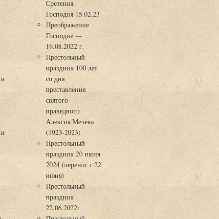
Сретения
Господня 15.02.23
Преображение
Господне —
19.08.2022 г.
Престольный
праздник 100 лет
 и
со дня
преставления
святого
праведного
Алексия Мечёва
 и
(1923-2023)
Престольный
праздник 20 июня
2024 (перенос с 22
июня)
Престольный
праздник
22.06.2022г.
ы
Престольный