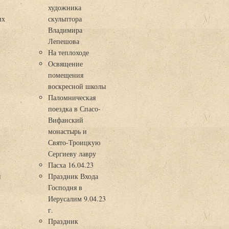
художника
их
скульптора
Владимира
Лепешова
На теплоходе
Освящение
помещения
воскресной школы
Паломническая
поездка в Спасо-
Вифанский
монастырь и
Свято-Троицкую
Сергиеву лавру
Пасха 16.04.23
я
Праздник Входа
Господня в
Иерусалим 9.04.23
г.
Праздник