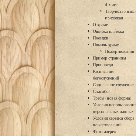
4-х лет
Творчество наш
прихожан
О храме
Ошибка платежа
Поездки
Помочь храму
Пожертвования
Пример страницы
Проповеди
Расписание
богослужений
Социальное служение
Спасибо!
Требы (новая форма)
Условия использовани
персональных данных
Условия сервиса сбора
пожертвований
Фотогалерея