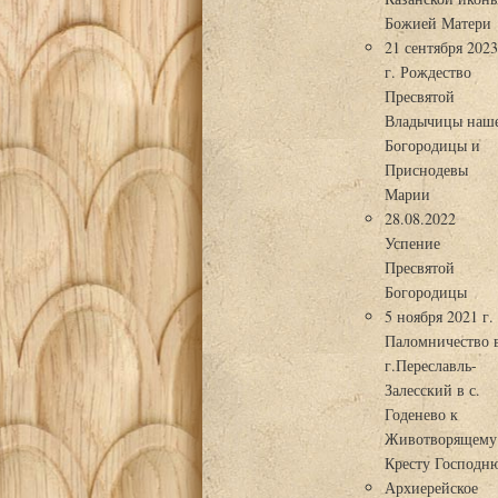
Божией Матери
21 сентября 202
г. Рождество
Пресвятой
Владычицы наш
Богородицы и
Приснодевы
Марии
28.08.2022
Успение
Пресвятой
Богородицы
5 ноября 2021 г.
Паломничество 
г.Переславль-
Залесский в с.
Годенево к
Животворящему
Кресту Господн
Архиерейское