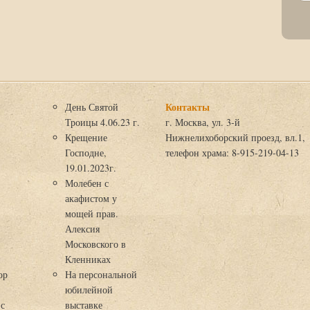
Контакты
День Святой
Троицы 4.06.23 г.
г. Москва, ул. 3-й
Крещение
Нижнелихоборский проезд, вл.1,
Господне,
телефон храма: 8-915-219-04-13
19.01.2023г.
Молебен с
акафистом у
мощей прав.
Алексия
Московского в
я
Кленниках
ор
На персональной
юбилейной
 с
выставке