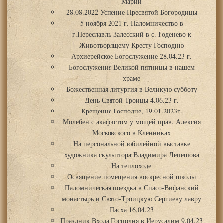
Марии
28.08.2022 Успение Пресвятой Богородицы
5 ноября 2021 г. Паломничество в
г.Переславль-Залесский в с. Годенево к
Животворящему Кресту Господню
Архиерейское Богослужение 28.04.23 г.
Богослужения Великой пятницы в нашем
храме
Божественная литургия в Великую субботу
День Святой Троицы 4.06.23 г.
Крещение Господне, 19.01.2023г.
Молебен с акафистом у мощей прав. Алексия
Московского в Кленниках
На персональной юбилейной выставке
художника скульптора Владимира Лепешова
На теплоходе
Освящение помещения воскресной школы
Паломническая поездка в Спасо-Вифанский
монастырь и Свято-Троицкую Сергиеву лавру
Пасха 16.04.23
Праздник Входа Господня в Иерусалим 9.04.23