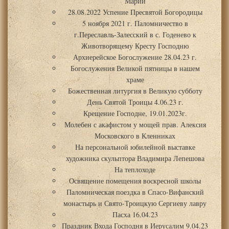
Марии
28.08.2022 Успение Пресвятой Богородицы
5 ноября 2021 г. Паломничество в
г.Переславль-Залесский в с. Годенево к
Животворящему Кресту Господню
Архиерейское Богослужение 28.04.23 г.
Богослужения Великой пятницы в нашем
храме
Божественная литургия в Великую субботу
День Святой Троицы 4.06.23 г.
Крещение Господне, 19.01.2023г.
Молебен с акафистом у мощей прав. Алексия
Московского в Кленниках
На персональной юбилейной выставке
художника скульптора Владимира Лепешова
На теплоходе
Освящение помещения воскресной школы
Паломническая поездка в Спасо-Вифанский
монастырь и Свято-Троицкую Сергиеву лавру
Пасха 16.04.23
Праздник Входа Господня в Иерусалим 9.04.23