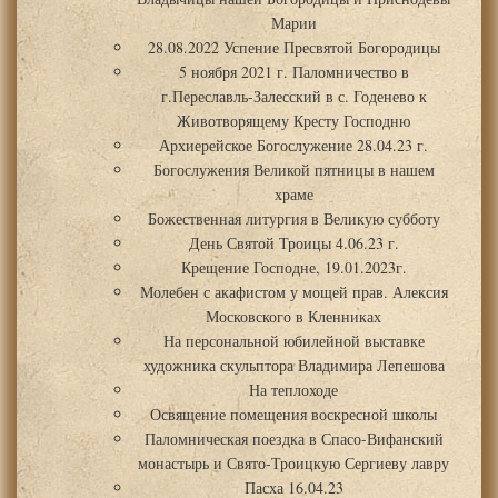
Марии
28.08.2022 Успение Пресвятой Богородицы
5 ноября 2021 г. Паломничество в
г.Переславль-Залесский в с. Годенево к
Животворящему Кресту Господню
Архиерейское Богослужение 28.04.23 г.
Богослужения Великой пятницы в нашем
храме
Божественная литургия в Великую субботу
День Святой Троицы 4.06.23 г.
Крещение Господне, 19.01.2023г.
Молебен с акафистом у мощей прав. Алексия
Московского в Кленниках
На персональной юбилейной выставке
художника скульптора Владимира Лепешова
На теплоходе
Освящение помещения воскресной школы
Паломническая поездка в Спасо-Вифанский
монастырь и Свято-Троицкую Сергиеву лавру
Пасха 16.04.23