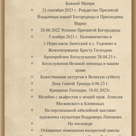
Божией Матери
21 сентября 2023 г. Рождество Пресвятой
Владычицы нашей Богородицы и Приснодевы
Марии
28.08.2022 Успение Пресвятой Богородицы
5 ноября 2021 г. Паломничество в
г.Переславль-Залесский в с. Годенево к
Животворящему Кресту Господню
Архиерейское Богослужение 28.04.23 г.
Богослужения Великой пятницы в нашем
храме
Божественная литургия в Великую субботу
День Святой Троицы 4.06.23 г.
Крещение Господне, 19.01.2023г.
Молебен с акафистом у мощей прав. Алексия
Московского в Кленниках
На персональной юбилейной выставке
художника скульптора Владимира Лепешова
На теплоходе
Освящение помещения воскресной школы