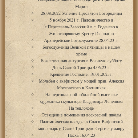
Марии
28.08.2022 Успение Пресвятой Богородицы
5 ноября 2021 г. Паломничество в
г.Переславль-Залесский в с. Годенево к
Животворящему Кресту Господню
Архиерейское Богослужение 28.04.23 г.
Богослужения Великой пятницы в нашем
храме
Божественная литургия в Великую субботу
День Святой Троицы 4.06.23 г.
Крещение Господне, 19.01.2023г.
Молебен с акафистом у мощей прав. Алексия
Московского в Кленниках
На персональной юбилейной выставке
художника скульптора Владимира Лепешова
На теплоходе
Освящение помещения воскресной школы
Паломническая поездка в Спасо-Вифанский
монастырь и Свято-Троицкую Сергиеву лавру
Пасха 16.04.23