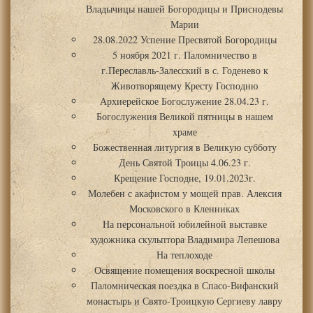
Владычицы нашей Богородицы и Приснодевы
Марии
28.08.2022 Успение Пресвятой Богородицы
5 ноября 2021 г. Паломничество в
г.Переславль-Залесский в с. Годенево к
Животворящему Кресту Господню
Архиерейское Богослужение 28.04.23 г.
Богослужения Великой пятницы в нашем
храме
Божественная литургия в Великую субботу
День Святой Троицы 4.06.23 г.
Крещение Господне, 19.01.2023г.
Молебен с акафистом у мощей прав. Алексия
Московского в Кленниках
На персональной юбилейной выставке
художника скульптора Владимира Лепешова
На теплоходе
Освящение помещения воскресной школы
Паломническая поездка в Спасо-Вифанский
монастырь и Свято-Троицкую Сергиеву лавру