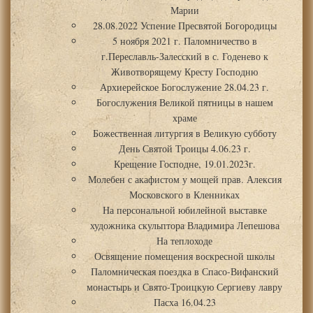
Марии
28.08.2022 Успение Пресвятой Богородицы
5 ноября 2021 г. Паломничество в
г.Переславль-Залесский в с. Годенево к
Животворящему Кресту Господню
Архиерейское Богослужение 28.04.23 г.
Богослужения Великой пятницы в нашем
храме
Божественная литургия в Великую субботу
День Святой Троицы 4.06.23 г.
Крещение Господне, 19.01.2023г.
Молебен с акафистом у мощей прав. Алексия
Московского в Кленниках
На персональной юбилейной выставке
художника скульптора Владимира Лепешова
На теплоходе
Освящение помещения воскресной школы
Паломническая поездка в Спасо-Вифанский
монастырь и Свято-Троицкую Сергиеву лавру
Пасха 16.04.23