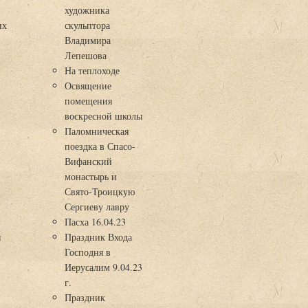
художника
их
скульптора
Владимира
Лепешова
На теплоходе
Освящение
помещения
воскресной школы
Паломническая
поездка в Спасо-
Вифанский
монастырь и
Свято-Троицкую
Сергиеву лавру
Пасха 16.04.23
я
Праздник Входа
Господня в
Иерусалим 9.04.23
г.
Праздник