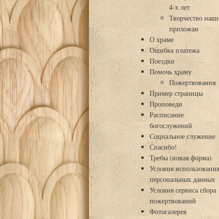
4-х лет
Творчество наш
прихожан
О храме
Ошибка платежа
Поездки
Помочь храму
Пожертвования
Пример страницы
Проповеди
Расписание
богослужений
Социальное служение
Спасибо!
Требы (новая форма)
Условия использовани
персональных данных
Условия сервиса сбора
пожертвований
Фотогалерея