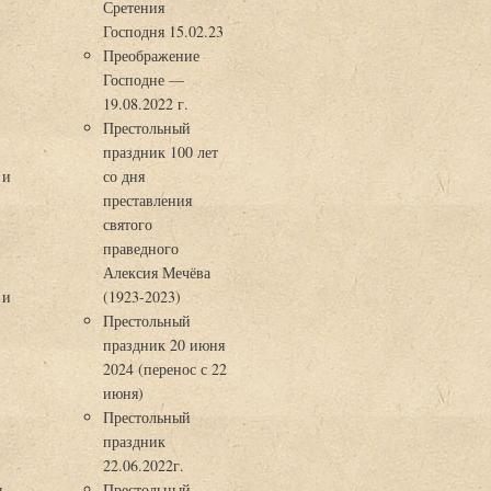
Сретения
Господня 15.02.23
Преображение
Господне —
19.08.2022 г.
Престольный
праздник 100 лет
 и
со дня
преставления
святого
праведного
Алексия Мечёва
 и
(1923-2023)
Престольный
праздник 20 июня
2024 (перенос с 22
июня)
Престольный
праздник
22.06.2022г.
ы
Престольный