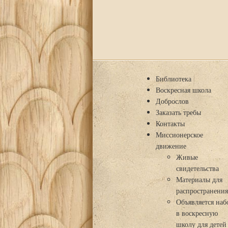
Библиотека
Воскресная школа
Доброслов
Заказать требы
Контакты
Миссионерское
движение
Живые
свидетельства
Материалы для
распространени
Объявляется наб
в воскресную
школу для детей