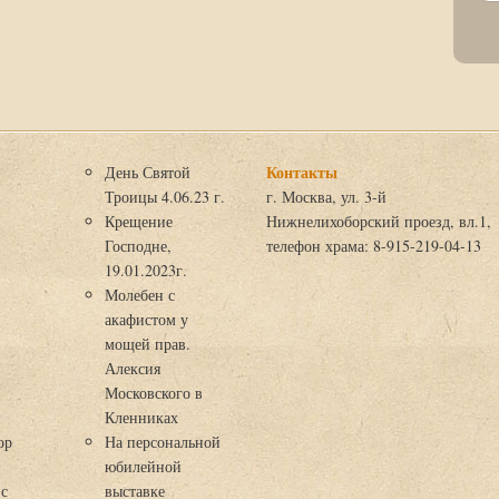
Контакты
День Святой
Троицы 4.06.23 г.
г. Москва, ул. 3-й
Крещение
Нижнелихоборский проезд, вл.1,
Господне,
телефон храма: 8-915-219-04-13
19.01.2023г.
Молебен с
акафистом у
мощей прав.
Алексия
Московского в
я
Кленниках
ор
На персональной
юбилейной
 с
выставке