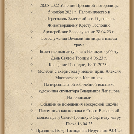
28.08.2022 Успение Пресвятой Богородицы
5 ноября 2021 г. Паломничество в
г.Переславль-Залесский в с. Годенево к
Животворящему Кресту Господню
Архиерейское Богослужение 28.04.23 г.
Богослужения Великой пятницы в нашем
храме
Божественная литургия в Великую субботу
День Святой Троицы 4.06.23 г.
Крещение Господне, 19.01.2023г.
Молебен с акафистом у мощей прав. Алексия
Московского в Кленниках
На персональной юбилейной выставке
художника скульптора Владимира Лепешова
На теплоходе
Освящение помещения воскресной школы
Паломническая поездка в Спасо-Вифанский
монастырь и Свято-Троицкую Сергиеву лавру
Пасха 16.04.23
Праздник Входа Господня в Иерусалим 9.04.23