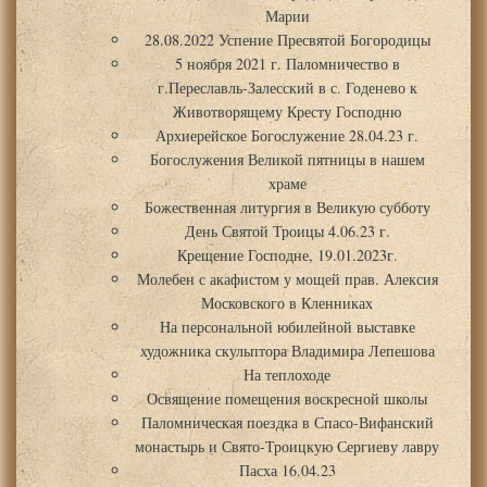
Марии
28.08.2022 Успение Пресвятой Богородицы
5 ноября 2021 г. Паломничество в
г.Переславль-Залесский в с. Годенево к
Животворящему Кресту Господню
Архиерейское Богослужение 28.04.23 г.
Богослужения Великой пятницы в нашем
храме
Божественная литургия в Великую субботу
День Святой Троицы 4.06.23 г.
Крещение Господне, 19.01.2023г.
Молебен с акафистом у мощей прав. Алексия
Московского в Кленниках
На персональной юбилейной выставке
художника скульптора Владимира Лепешова
На теплоходе
Освящение помещения воскресной школы
Паломническая поездка в Спасо-Вифанский
монастырь и Свято-Троицкую Сергиеву лавру
Пасха 16.04.23