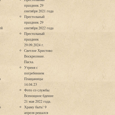
праздник 29
3
сентября 2021 года
Престольный
праздник 29
ей
сентября 2022 года
Престольный
праздник
29.09.2024 г.
Светлое Христово
Воскресение.
Пасха.
Утреня с
погребением
в
Плащаницы
14.04.23
Фото со службы
Всенощное бдение
21 мая 2022 года.
ю
Храму быть! 9
апреля решался