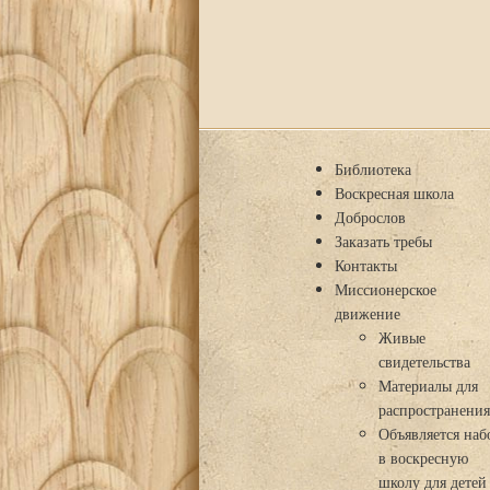
Библиотека
Воскресная школа
Доброслов
Заказать требы
Контакты
Миссионерское
движение
Живые
свидетельства
Материалы для
распространени
Объявляется наб
в воскресную
школу для детей