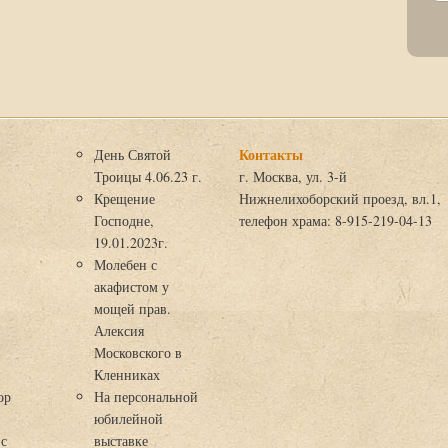
Контакты
День Святой
Троицы 4.06.23 г.
г. Москва, ул. 3-й
Крещение
Нижнелихоборский проезд, вл.1,
Господне,
телефон храма: 8-915-219-04-13
19.01.2023г.
Молебен с
акафистом у
мощей прав.
Алексия
Московского в
я
Кленниках
ор
На персональной
юбилейной
 с
выставке