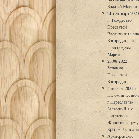
Божией Матери
21 сентября 202
г. Рождество
Пресвятой
Владычицы наш
Богородицы и
Приснодевы
Марии
28.08.2022
Успение
Пресвятой
Богородицы
5 ноября 2021 г.
Паломничество 
г.Переславль-
Залесский в с.
Годенево к
Животворящему
Кресту Господн
Архиерейское