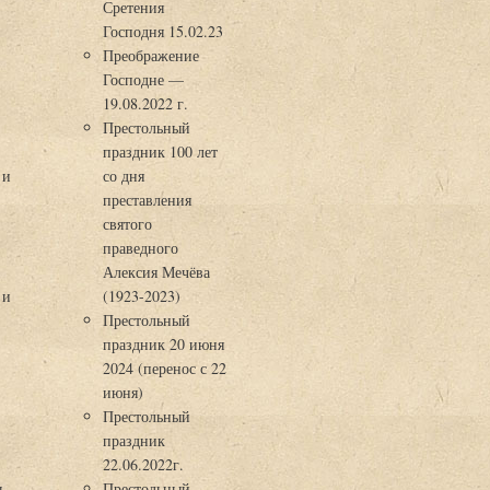
Сретения
Господня 15.02.23
Преображение
Господне —
19.08.2022 г.
Престольный
праздник 100 лет
 и
со дня
преставления
святого
праведного
Алексия Мечёва
 и
(1923-2023)
Престольный
праздник 20 июня
2024 (перенос с 22
июня)
Престольный
праздник
22.06.2022г.
ы
Престольный