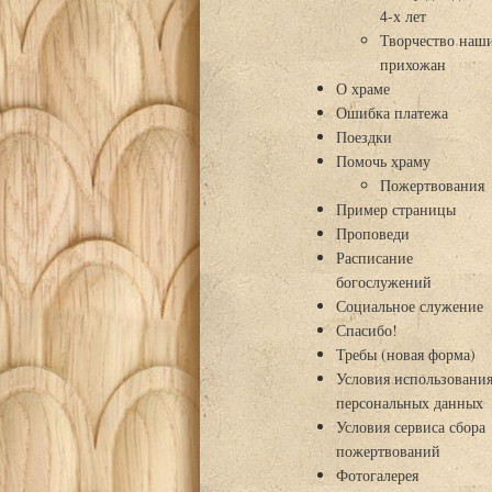
4-х лет
Творчество наш
прихожан
О храме
Ошибка платежа
Поездки
Помочь храму
Пожертвования
Пример страницы
Проповеди
Расписание
богослужений
Социальное служение
Спасибо!
Требы (новая форма)
Условия использовани
персональных данных
Условия сервиса сбора
пожертвований
Фотогалерея