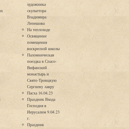
художника
их
скульптора
Владимира
Лепешова
На теплоходе
Освящение
помещения
воскресной школы
Паломническая
поездка в Спасо-
Вифанский
монастырь и
Свято-Троицкую
Сергиеву лавру
Пасха 16.04.23
я
Праздник Входа
Господня в
Иерусалим 9.04.23
г.
Праздник