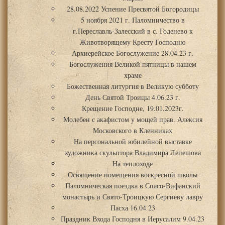
28.08.2022 Успение Пресвятой Богородицы
5 ноября 2021 г. Паломничество в
г.Переславль-Залесский в с. Годенево к
Животворящему Кресту Господню
Архиерейское Богослужение 28.04.23 г.
Богослужения Великой пятницы в нашем
храме
Божественная литургия в Великую субботу
День Святой Троицы 4.06.23 г.
Крещение Господне, 19.01.2023г.
Молебен с акафистом у мощей прав. Алексия
Московского в Кленниках
На персональной юбилейной выставке
художника скульптора Владимира Лепешова
На теплоходе
Освящение помещения воскресной школы
Паломническая поездка в Спасо-Вифанский
монастырь и Свято-Троицкую Сергиеву лавру
Пасха 16.04.23
Праздник Входа Господня в Иерусалим 9.04.23