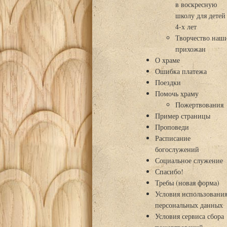
в воскресную
школу для детей
4-х лет
Творчество наш
прихожан
О храме
Ошибка платежа
Поездки
Помочь храму
Пожертвования
Пример страницы
Проповеди
Расписание
богослужений
Социальное служение
Спасибо!
Требы (новая форма)
Условия использовани
персональных данных
Условия сервиса сбора