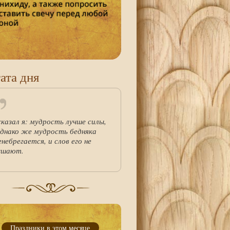
ата дня
сказал я: мудрость лучше силы,
однако же мудрость бедняка
енебрегается, и слов его не
ушают.
Праздники в этом месяце