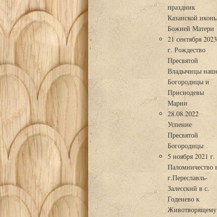
праздник
Казанской икон
Божией Матери
21 сентября 202
г. Рождество
Пресвятой
Владычицы наш
Богородицы и
Приснодевы
Марии
28.08.2022
Успение
Пресвятой
Богородицы
5 ноября 2021 г.
Паломничество 
г.Переславль-
Залесский в с.
Годенево к
Животворящему