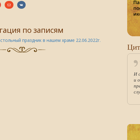
гация по записям
стольный праздник в нашем храме 22.06.2022г.
Цит
И 
и 
пр
сл