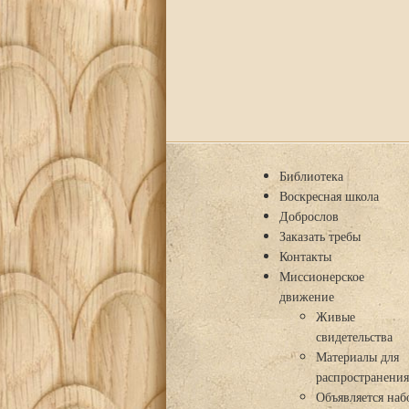
Библиотека
Воскресная школа
Доброслов
Заказать требы
Контакты
Миссионерское
движение
Живые
свидетельства
Материалы для
распространени
Объявляется наб