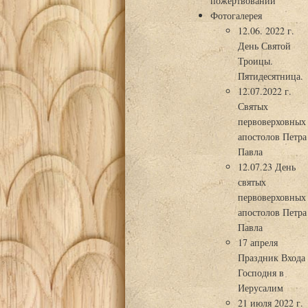
пожертвований
Фотогалерея
12.06. 2022 г.
День Святой
Троицы.
Пятидесятница.
12.07.2022 г.
Святых
первоверховных
апостолов Петра
Павла
12.07.23 День
святых
первоверховных
апостолов Петра
Павла
17 апреля
Праздник Входа
Господня в
Иерусалим
21 июля 2022 г.