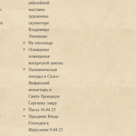
юбилейной
 с
выставке
художника
их
скульптора
Владимира
Лепешова
На теплоходе
Освящение
помещения
воскресной школы
Паломническая
поездка в Спасо-
Вифанский
монастырь и
Свято-Троицкую
Сергиеву лавру
Пасха 16.04.23
я
Праздник Входа
Господня в
Иерусалим 9.04.23