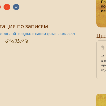
гация по записям
Цит
стольный праздник в нашем храме 22.06.2022г.
И 
и 
пр
сл