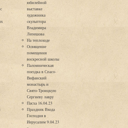
юбилейной
 с
выставке
художника
их
скульптора
Владимира
Лепешова
На теплоходе
Освящение
помещения
воскресной школы
Паломническая
поездка в Спасо-
Вифанский
монастырь и
Свято-Троицкую
Сергиеву лавру
Пасха 16.04.23
я
Праздник Входа
Господня в
Иерусалим 9.04.23