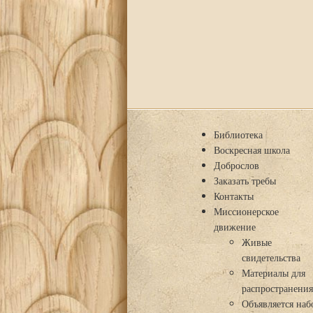
Библиотека
Воскресная школа
Доброслов
Заказать требы
Контакты
Миссионерское
движение
Живые
свидетельства
Материалы для
распространени
Объявляется наб