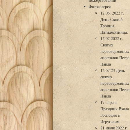
пожертвований
Фотогалерея
12.06. 2022 г.
День Святой
Троицы.
Пятидесятница.
12.07.2022 г.
Святых
первоверховных
апостолов Петра
Павла
12.07.23 День
святых
первоверховных
апостолов Петра
Павла
17 апреля
Праздник Входа
Господня в
Иерусалим
21 июля 2022 г.