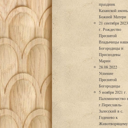
праздник
Казанской икон
Божией Матери
21 сентября 202
г. Рождество
Пресвятой
Владычицы наш
Богородицы и
Приснодевы
Марии
28.08.2022
Успение
Пресвятой
Богородицы
5 ноября 2021 г.
Паломничество 
г.Переславль-
Залесский в с.
Годенево к
Животворящему