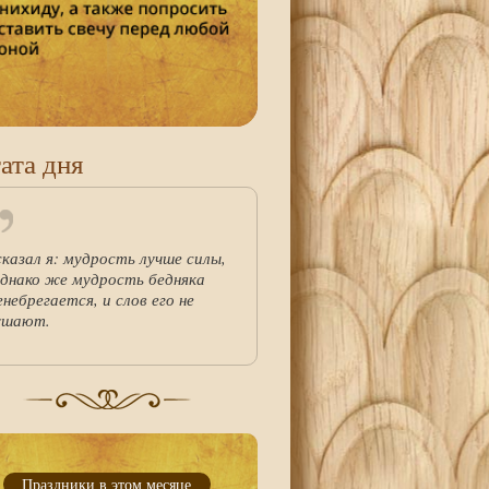
ата дня
сказал я: мудрость лучше силы,
однако же мудрость бедняка
енебрегается, и слов его не
ушают.
Праздники в этом месяце