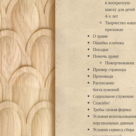
в воскресную
школу для детей
4-х лет
Творчество наш
прихожан
О храме
Ошибка платежа
Поездки
Помочь храму
Пожертвования
Пример страницы
Проповеди
Расписание
богослужений
Социальное служение
Спасибо!
Требы (новая форма)
Условия использовани
персональных данных
Условия сервиса сбора