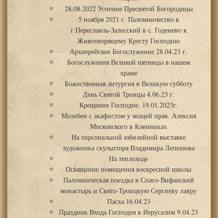
28.08.2022 Успение Пресвятой Богородицы
5 ноября 2021 г. Паломничество в
г.Переславль-Залесский в с. Годенево к
Животворящему Кресту Господню
Архиерейское Богослужение 28.04.23 г.
Богослужения Великой пятницы в нашем
храме
Божественная литургия в Великую субботу
День Святой Троицы 4.06.23 г.
Крещение Господне, 19.01.2023г.
Молебен с акафистом у мощей прав. Алексия
Московского в Кленниках
На персональной юбилейной выставке
художника скульптора Владимира Лепешова
На теплоходе
Освящение помещения воскресной школы
Паломническая поездка в Спасо-Вифанский
монастырь и Свято-Троицкую Сергиеву лавру
Пасха 16.04.23
Праздник Входа Господня в Иерусалим 9.04.23