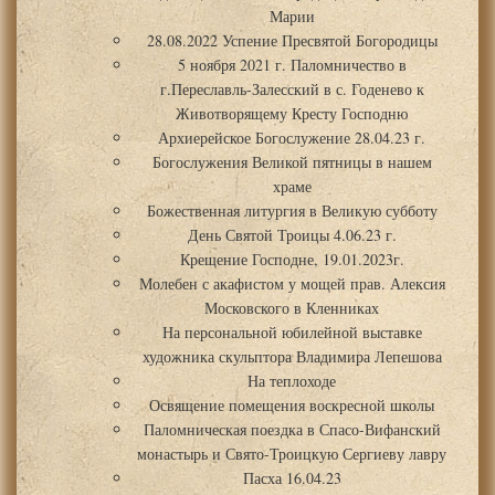
Марии
28.08.2022 Успение Пресвятой Богородицы
5 ноября 2021 г. Паломничество в
г.Переславль-Залесский в с. Годенево к
Животворящему Кресту Господню
Архиерейское Богослужение 28.04.23 г.
Богослужения Великой пятницы в нашем
храме
Божественная литургия в Великую субботу
День Святой Троицы 4.06.23 г.
Крещение Господне, 19.01.2023г.
Молебен с акафистом у мощей прав. Алексия
Московского в Кленниках
На персональной юбилейной выставке
художника скульптора Владимира Лепешова
На теплоходе
Освящение помещения воскресной школы
Паломническая поездка в Спасо-Вифанский
монастырь и Свято-Троицкую Сергиеву лавру
Пасха 16.04.23