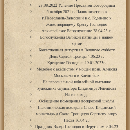
28.08.2022 Успение Пресвятой Богородицы
5 ноября 2021 г. Паломничество в
г.Переславль-Залесский в с. Годенево к
Животворящему Кресту Господню
Архиерейское Богослужение 28.04.23 г.
Богослужения Великой пятницы в нашем
храме
Божественная литургия в Великую субботу
День Святой Троицы 4.06.23 г.
Крещение Господне, 19.01.2023г.
Молебен с акафистом у мощей прав. Алексия
Московского в Кленниках
На персональной юбилейной выставке
художника скульптора Владимира Лепешова
На теплоходе
Освящение помещения воскресной школы
Паломническая поездка в Спасо-Вифанский
монастырь и Свято-Троицкую Сергиеву лавру
Пасха 16.04.23
Праздник Входа Господня в Иерусалим 9.04.23