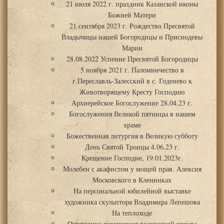
21 июля 2022 г. праздник Казанской иконы
Божией Матери
21 сентября 2023 г. Рождество Пресвятой
Владычицы нашей Богородицы и Приснодевы
Марии
28.08.2022 Успение Пресвятой Богородицы
5 ноября 2021 г. Паломничество в
г.Переславль-Залесский в с. Годенево к
Животворящему Кресту Господню
Архиерейское Богослужение 28.04.23 г.
Богослужения Великой пятницы в нашем
храме
Божественная литургия в Великую субботу
День Святой Троицы 4.06.23 г.
Крещение Господне, 19.01.2023г.
Молебен с акафистом у мощей прав. Алексия
Московского в Кленниках
На персональной юбилейной выставке
художника скульптора Владимира Лепешова
На теплоходе
Освящение помещения воскресной школы