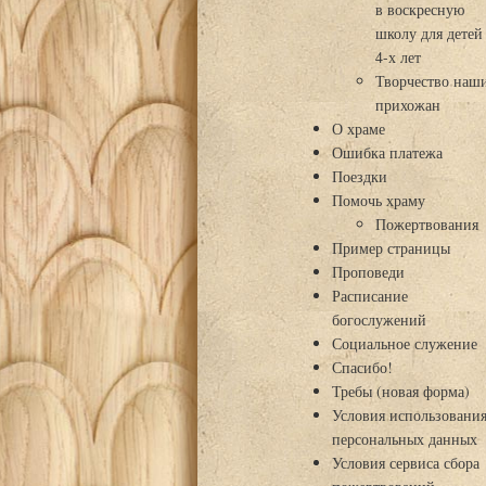
в воскресную
школу для детей
4-х лет
Творчество наш
прихожан
О храме
Ошибка платежа
Поездки
Помочь храму
Пожертвования
Пример страницы
Проповеди
Расписание
богослужений
Социальное служение
Спасибо!
Требы (новая форма)
Условия использовани
персональных данных
Условия сервиса сбора