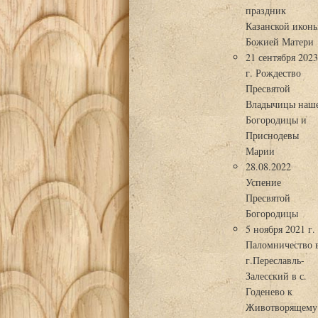
праздник
Казанской икон
Божией Матери
21 сентября 202
г. Рождество
Пресвятой
Владычицы наш
Богородицы и
Приснодевы
Марии
28.08.2022
Успение
Пресвятой
Богородицы
5 ноября 2021 г.
Паломничество 
г.Переславль-
Залесский в с.
Годенево к
Животворящему