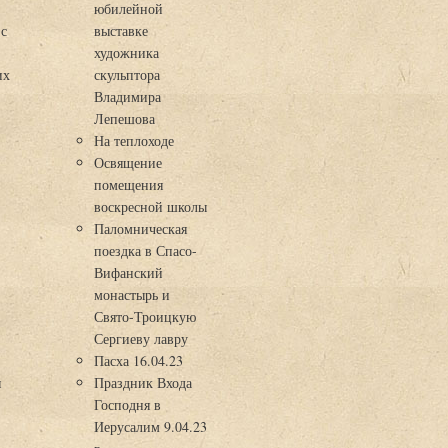
юбилейной
 с
выставке
художника
их
скульптора
Владимира
Лепешова
На теплоходе
Освящение
помещения
воскресной школы
Паломническая
поездка в Спасо-
Вифанский
монастырь и
Свято-Троицкую
Сергиеву лавру
Пасха 16.04.23
я
Праздник Входа
Господня в
Иерусалим 9.04.23