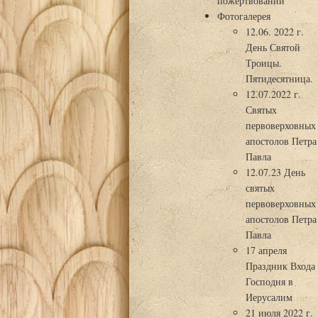
пожертвований
Фотогалерея
12.06. 2022 г.
День Святой
Троицы.
Пятидесятница.
12.07.2022 г.
Святых
первоверховных
апостолов Петра
Павла
12.07.23 День
святых
первоверховных
апостолов Петра
Павла
17 апреля
Праздник Входа
Господня в
Иерусалим
21 июля 2022 г.