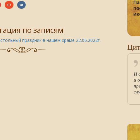
гация по записям
стольный праздник в нашем храме 22.06.2022г.
Цит
И 
и 
пр
сл