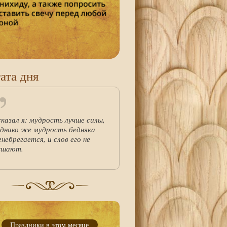
ата дня
сказал я: мудрость лучше силы,
однако же мудрость бедняка
енебрегается, и слов его не
ушают.
Праздники в этом месяце