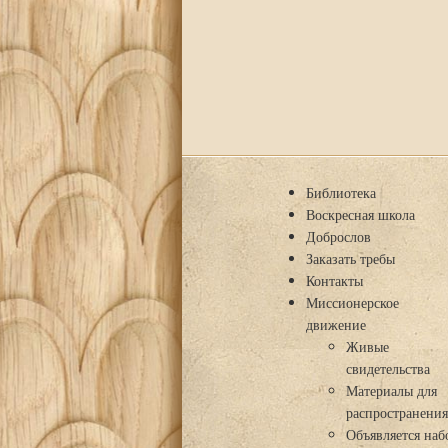
Библиотека
Воскресная школа
Доброслов
Заказать требы
Контакты
Миссионерское
движение
Живые
свидетельства
Материалы для
распространени
Объявляется наб