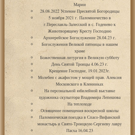
Марии
28.08.2022 Успение Пресвятой Богородицы
5 ноября 2021 г. Паломничество в
г.Переславль-Залесский в с. Годенево к
Животворящему Кресту Господню
Архиерейское Богослужение 28.04.23 г.
Богослужения Великой пятницы в нашем
храме
Божественная литургия в Великую субботу
День Святой Троицы 4.06.23 г.
Крещение Господне, 19.01.2023г.
Молебен с акафистом у мощей прав. Алексия
Московского в Кленниках
На персональной юбилейной выставке
художника скульптора Владимира Лепешова
На теплоходе
Освящение помещения воскресной школы
Паломническая поездка в Спасо-Вифанский
монастырь и Свято-Троицкую Сергиеву лавру
Пасха 16.04.23