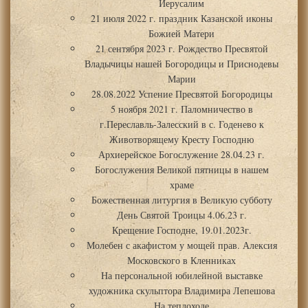
Иерусалим
21 июля 2022 г. праздник Казанской иконы
Божией Матери
21 сентября 2023 г. Рождество Пресвятой
Владычицы нашей Богородицы и Приснодевы
Марии
28.08.2022 Успение Пресвятой Богородицы
5 ноября 2021 г. Паломничество в
г.Переславль-Залесский в с. Годенево к
Животворящему Кресту Господню
Архиерейское Богослужение 28.04.23 г.
Богослужения Великой пятницы в нашем
храме
Божественная литургия в Великую субботу
День Святой Троицы 4.06.23 г.
Крещение Господне, 19.01.2023г.
Молебен с акафистом у мощей прав. Алексия
Московского в Кленниках
На персональной юбилейной выставке
художника скульптора Владимира Лепешова
На теплоходе