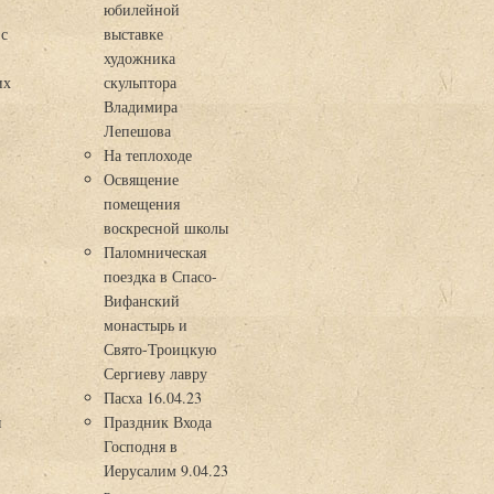
юбилейной
 с
выставке
художника
их
скульптора
Владимира
Лепешова
На теплоходе
Освящение
помещения
воскресной школы
Паломническая
поездка в Спасо-
Вифанский
монастырь и
Свято-Троицкую
Сергиеву лавру
Пасха 16.04.23
я
Праздник Входа
Господня в
Иерусалим 9.04.23