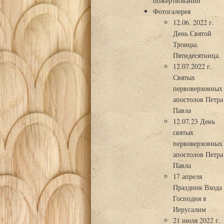
пожертвований
Фотогалерея
12.06. 2022 г.
День Святой
Троицы.
Пятидесятница.
12.07.2022 г.
Святых
первоверховных
апостолов Петра
Павла
12.07.23 День
святых
первоверховных
апостолов Петра
Павла
17 апреля
Праздник Входа
Господня в
Иерусалим
21 июля 2022 г.