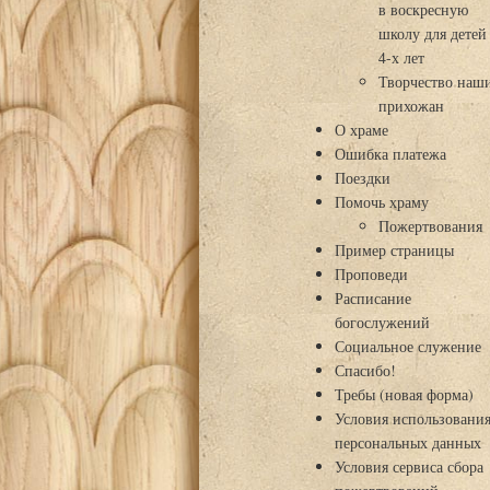
в воскресную
школу для детей
4-х лет
Творчество наш
прихожан
О храме
Ошибка платежа
Поездки
Помочь храму
Пожертвования
Пример страницы
Проповеди
Расписание
богослужений
Социальное служение
Спасибо!
Требы (новая форма)
Условия использовани
персональных данных
Условия сервиса сбора