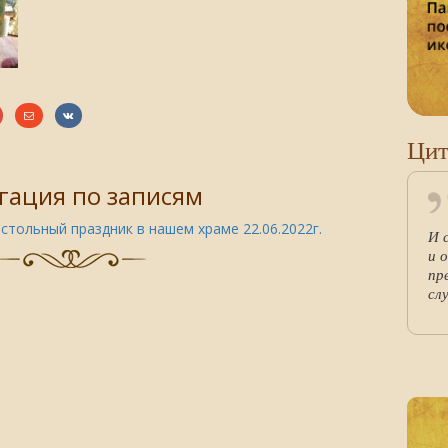
Цит
гация по записям
стольный праздник в нашем храме 22.06.2022г.
И 
и 
пр
сл