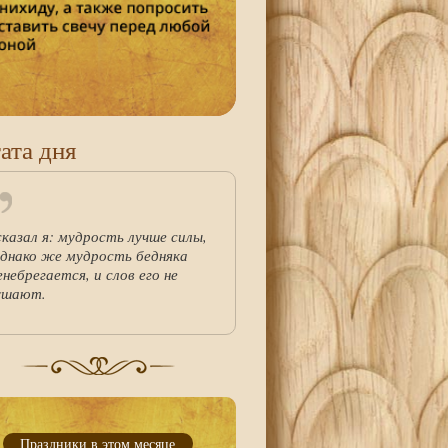
ата дня
сказал я: мудрость лучше силы,
однако же мудрость бедняка
енебрегается, и слов его не
ушают.
Праздники в этом месяце