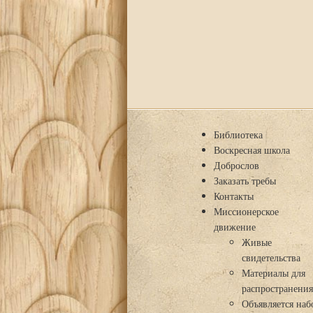
Библиотека
Воскресная школа
Доброслов
Заказать требы
Контакты
Миссионерское
движение
Живые
свидетельства
Материалы для
распространени
Объявляется наб