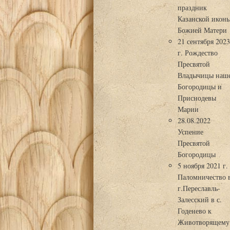
праздник
Казанской икон
Божией Матери
21 сентября 202
г. Рождество
Пресвятой
Владычицы наш
Богородицы и
Приснодевы
Марии
28.08.2022
Успение
Пресвятой
Богородицы
5 ноября 2021 г.
Паломничество 
г.Переславль-
Залесский в с.
Годенево к
Животворящему