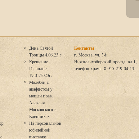
Контакты
День Святой
Троицы 4.06.23 г.
г. Москва, ул. 3-й
Крещение
Нижнелихоборский проезд, вл.1,
Господне,
телефон храма: 8-915-219-04-13
19.01.2023г.
Молебен с
акафистом у
мощей прав.
Алексия
Московского в
я
Кленниках
ор
На персональной
юбилейной
 с
выставке