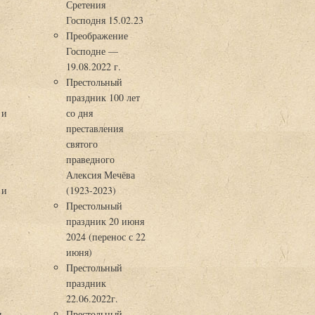
Сретения
Господня 15.02.23
Преображение
Господне —
19.08.2022 г.
Престольный
праздник 100 лет
 и
со дня
преставления
святого
праведного
Алексия Мечёва
 и
(1923-2023)
Престольный
праздник 20 июня
2024 (перенос с 22
июня)
Престольный
праздник
22.06.2022г.
ы
Престольный