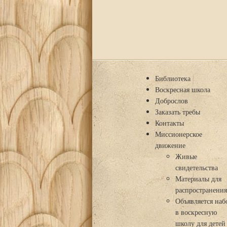
Библиотека
Воскресная школа
Доброслов
Заказать требы
Контакты
Миссионерское
движение
Живые
свидетельства
Материалы для
распространени
Объявляется наб
в воскресную
школу для детей