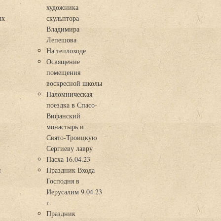
художника
их
скульптора
Владимира
Лепешова
На теплоходе
Освящение
помещения
воскресной школы
Паломническая
поездка в Спасо-
Вифанский
монастырь и
Свято-Троицкую
Сергиеву лавру
Пасха 16.04.23
я
Праздник Входа
Господня в
Иерусалим 9.04.23
г.
Праздник