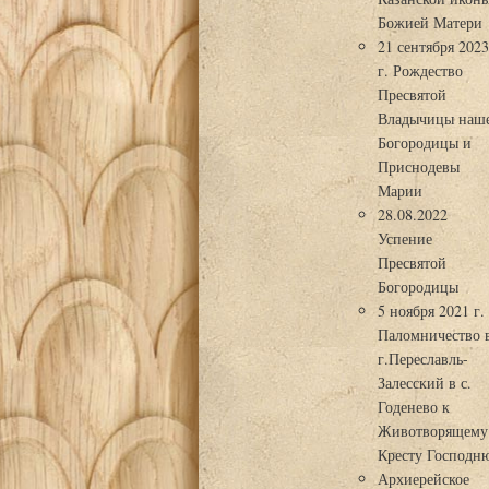
Божией Матери
21 сентября 202
г. Рождество
Пресвятой
Владычицы наш
Богородицы и
Приснодевы
Марии
28.08.2022
Успение
Пресвятой
Богородицы
5 ноября 2021 г.
Паломничество 
г.Переславль-
Залесский в с.
Годенево к
Животворящему
Кресту Господн
Архиерейское