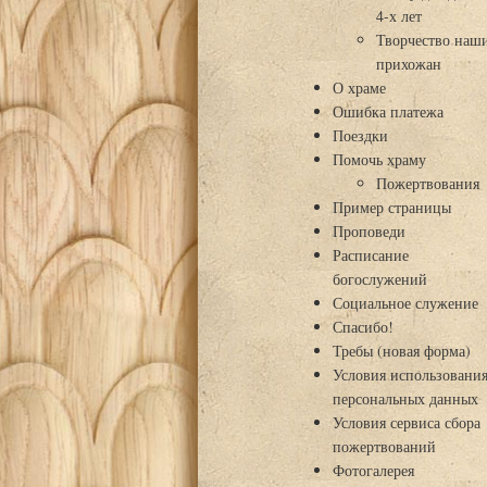
4-х лет
Творчество наш
прихожан
О храме
Ошибка платежа
Поездки
Помочь храму
Пожертвования
Пример страницы
Проповеди
Расписание
богослужений
Социальное служение
Спасибо!
Требы (новая форма)
Условия использовани
персональных данных
Условия сервиса сбора
пожертвований
Фотогалерея