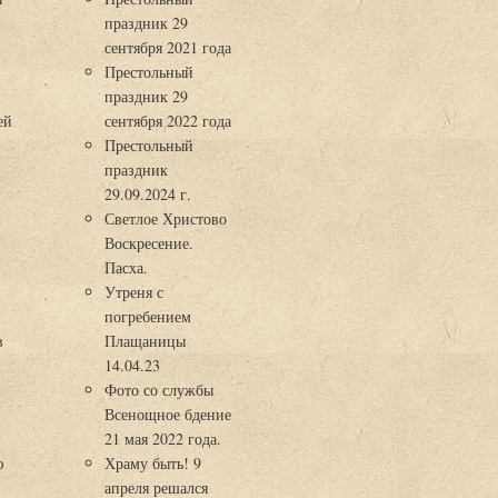
праздник 29
3
сентября 2021 года
Престольный
праздник 29
ей
сентября 2022 года
Престольный
праздник
29.09.2024 г.
Светлое Христово
Воскресение.
Пасха.
Утреня с
погребением
в
Плащаницы
14.04.23
Фото со службы
Всенощное бдение
21 мая 2022 года.
ю
Храму быть! 9
апреля решался